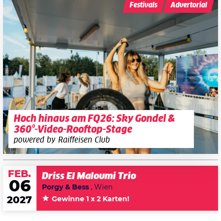
Festivals
Advertorial
Hoch hinaus am FQ26: Sky Gondel &
360°-Video-Rooftop-Stage
powered by Raiffeisen Club
FEB.
Driss El Maloumi Trio
06
Porgy & Bess
, Wien
2027
Gewinne 1 x 2 Karten!