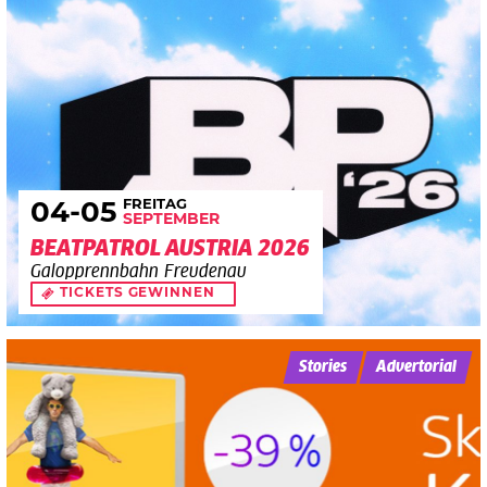
FREITAG
04
-05
SEPTEMBER
BEATPATROL AUSTRIA 2026
Galopprennbahn Freudenau
TICKETS GEWINNEN
Stories
Advertorial