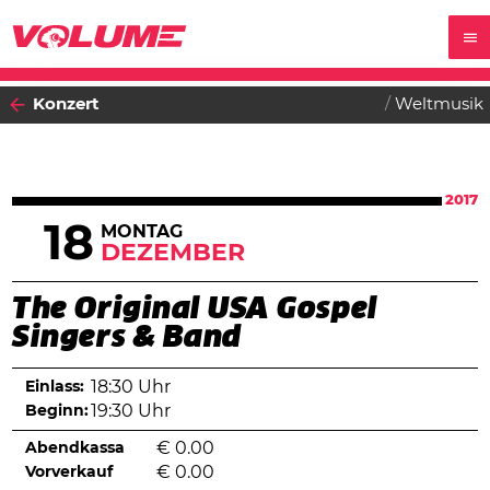
Konzert
Weltmusik
2017
18
MONTAG
DEZEMBER
The Original USA Gospel
Singers & Band
Einlass:
18:30 Uhr
Beginn:
19:30 Uhr
Abendkassa
€
0.00
Vorverkauf
€
0.00