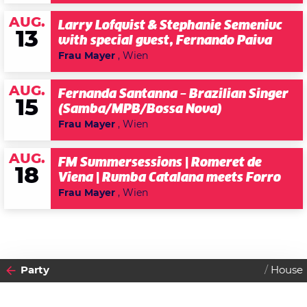
AUG.
Larry Lofquist & Stephanie Semeniuc
13
with special guest, Fernando Paiva
Frau Mayer
, Wien
AUG.
Fernanda Santanna – Brazilian Singer
15
(Samba/MPB/Bossa Nova)
Frau Mayer
, Wien
AUG.
FM Summersessions | Romeret de
18
Viena | Rumba Catalana meets Forro
Frau Mayer
, Wien
Party
House