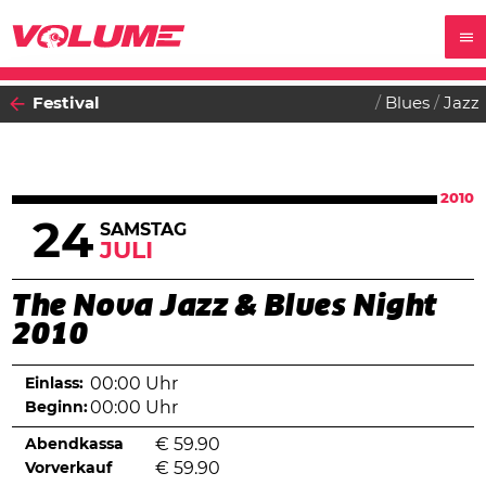
Festival
Blues
Jazz
2010
24
SAMSTAG
JULI
The Nova Jazz & Blues Night
2010
Einlass:
00:00 Uhr
Beginn:
00:00 Uhr
Abendkassa
€
59.90
Vorverkauf
€
59.90