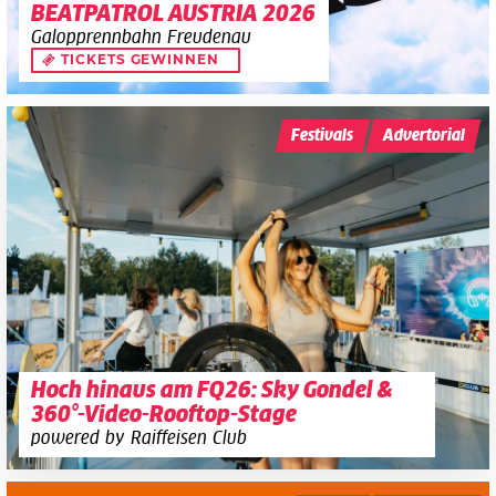
BEATPATROL AUSTRIA 2026
Galopprennbahn Freudenau
TICKETS GEWINNEN
Festivals
Advertorial
Hoch hinaus am FQ26: Sky Gondel &
360°-Video-Rooftop-Stage
powered by Raiffeisen Club