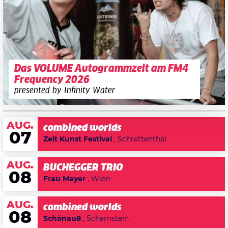
Das VOLUME Autogrammzelt am FM4
Frequency 2026
presented by Infinity Water
AUG.
combined worlds
07
Zeit Kunst Festival
, Schrattenthal
AUG.
BUCHEGGER TRIO
08
Frau Mayer
, Wien
AUG.
combined worlds
08
Schönau8
, Scharnstein