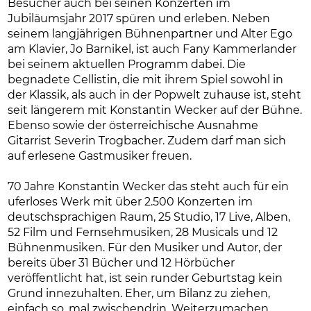
Besucher auch bei seinen Konzerten im
Jubiläumsjahr 2017 spüren und erleben. Neben
seinem langjährigen Bühnenpartner und Alter Ego
am Klavier, Jo Barnikel, ist auch Fany Kammerlander
bei seinem aktuellen Programm dabei. Die
begnadete Cellistin, die mit ihrem Spiel sowohl in
der Klassik, als auch in der Popwelt zuhause ist, steht
seit längerem mit Konstantin Wecker auf der Bühne.
Ebenso sowie der österreichische Ausnahme
Gitarrist Severin Trogbacher. Zudem darf man sich
auf erlesene Gastmusiker freuen.
70 Jahre Konstantin Wecker das steht auch für ein
uferloses Werk mit über 2.500 Konzerten im
deutschsprachigen Raum, 25 Studio, 17 Live, Alben,
52 Film und Fernsehmusiken, 28 Musicals und 12
Bühnenmusiken. Für den Musiker und Autor, der
bereits über 31 Bücher und 12 Hörbücher
veröffentlicht hat, ist sein runder Geburtstag kein
Grund innezuhalten. Eher, um Bilanz zu ziehen,
einfach so, mal zwischendrin. Weiterzumachen.