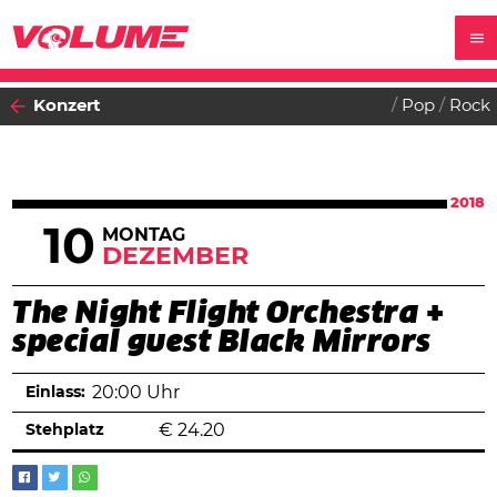
Konzert
Pop
Rock
2018
10
MONTAG
DEZEMBER
The Night Flight Orchestra +
special guest Black Mirrors
Einlass:
20:00 Uhr
Stehplatz
€
24.20