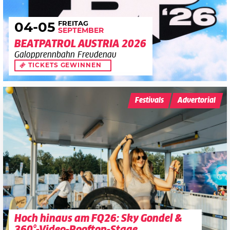
FREITAG
04
-05
SEPTEMBER
BEATPATROL AUSTRIA 2026
Galopprennbahn Freudenau
TICKETS GEWINNEN
Festivals
Advertorial
Hoch hinaus am FQ26: Sky Gondel &