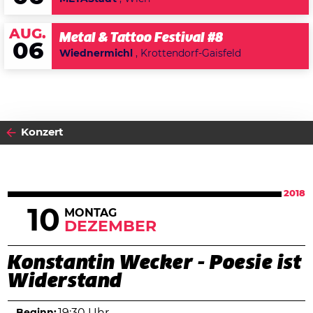
AUG.
Metal & Tattoo Festival #8
06
Wiednermichl
, Krottendorf-Gaisfeld
Konzert
2018
10
MONTAG
DEZEMBER
Konstantin Wecker - Poesie ist
Widerstand
Beginn:
19:30 Uhr