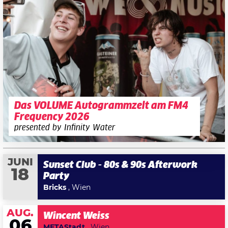
Das VOLUME Autogrammzelt am FM4
Frequency 2026
presented by Infinity Water
JUNI
Sunset Club - 80s & 90s Afterwork
18
Party
Bricks
, Wien
AUG.
Wincent Weiss
06
METAStadt
, Wien