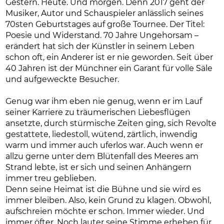
Gestern. Heute. Und morgen. Denn 2017 geht der
Musiker, Autor und Schauspieler anlässlich seines
70sten Geburtstages auf große Tournee. Der Titel:
Poesie und Widerstand. 70 Jahre Ungehorsam –
erändert hat sich der Künstler in seinem Leben
schon oft, ein Anderer ist er nie geworden. Seit über
40 Jahren ist der Münchner ein Garant für volle Säle
und aufgeweckte Besucher.
Genug war ihm eben nie genug, wenn er im Lauf
seiner Karriere zu träumerischen Liebesflügen
ansetzte, durch stürmische Zeiten ging, sich Revolte
gestattete, liedestoll, wütend, zärtlich, inwendig
warm und immer auch uferlos war. Auch wenn er
allzu gerne unter dem Blütenfall des Meeres am
Strand lebte, ist er sich und seinen Anhängern
immer treu geblieben.
Denn seine Heimat ist die Bühne und sie wird es
immer bleiben. Also, kein Grund zu klagen. Obwohl,
aufschreien möchte er schon. Immer wieder. Und
immer öfter. Noch lauter seine Stimme erheben für