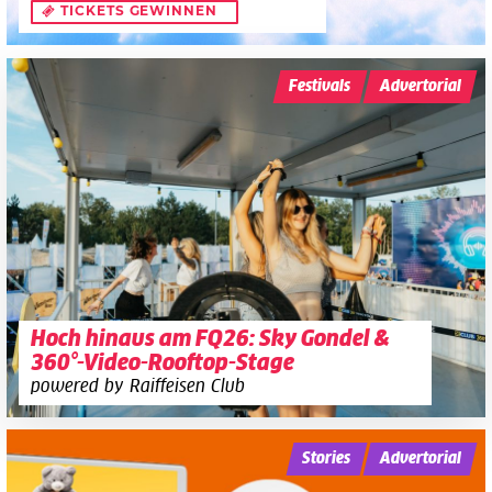
TICKETS GEWINNEN
Festivals
Advertorial
Hoch hinaus am FQ26: Sky Gondel &
360°-Video-Rooftop-Stage
powered by Raiffeisen Club
Stories
Advertorial