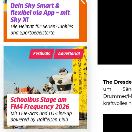
Dein Sky Smart &
flexibel via App – mit
Sky X!
Die Heimat für Serien-Junkies
und Sportbegeisterte
Festivals
Advertorial
The Dresde
um Sänge
Drummer/Mu
Schoolbus Stage am
kraftvolles 
FM4 Frequency 2026
Mit Live-Acts und DJ-Line-up
powered by Raiffeisen Club