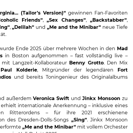
irginia… (Tailor’s Version)“
gewinnen Fan-Favoriten
coholic Friends“
,
„Sex Changes“
,
„Backstabber“
,
ing“
,
„Delilah“
und
„Me and the Minibar“
neue Tiefe
ät.
wurde Ende 2025 über mehrere Wochen in den
Mad
s
in Boston aufgenommen – fast vollständig live –
mit Langzeit-Kollaborateur
Benny Grotto
. Den Mix
m
Paul Kolderie
, Mitgründer der legendären
Fort
dios
und bereits Toningenieur des Originalalbums
sind außerdem
Veronica Swift
und
Jinkx Monsoon
zu
 erhielt internationale Anerkennung – inklusive eines
hen Ritterordens – für ihre 2021 erschienene
ion des Dresden-Dolls-Songs
„Sing“
. Jinkx Monsoon
erformte
„Me and the Minibar“
mit vollem Orchester