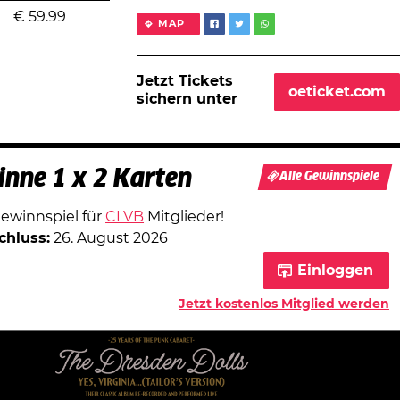
€
59.99
MAP
Jetzt Tickets
oeticket.com
sichern unter
nne 1 x 2 Karten
Alle Gewinnspiele
Gewinnspiel für
CLVB
Mitglieder!
chluss:
26. August 2026
Einloggen
Jetzt kostenlos Mitglied werden