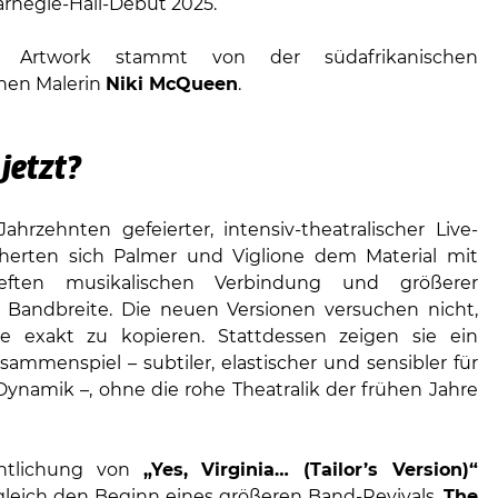
arnegie-Hall-Debüt 2025.
 Artwork stammt von der südafrikanischen
chen Malerin
Niki McQueen
.
jetzt?
ahrzehnten gefeierter, intensiv-theatralischer Live-
äherten sich Palmer und Viglione dem Material mit
ieften musikalischen Verbindung und größerer
 Bandbreite. Die neuen Versionen versuchen nicht,
le exakt zu kopieren. Stattdessen zeigen sie ein
sammenspiel – subtiler, elastischer und sensibler für
namik –, ohne die rohe Theatralik der frühen Jahre
entlichung von
„Yes, Virginia… (Tailor’s Version)“
gleich den Beginn eines größeren Band-Revivals.
The