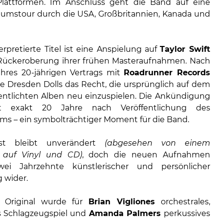
Plattformen. Im Anschluss geht die Band auf eine
äumstour durch die USA, Großbritannien, Kanada und
rpretierte Titel ist eine Anspielung auf
Taylor Swift
Rückeroberung ihrer frühen Masteraufnahmen. Nach
hres 20-jährigen Vertrags mit
Roadrunner Records
he Dresden Dolls das Recht, die ursprünglich auf dem
fentlichten Alben neu einzuspielen. Die Ankündigung
ast exakt 20 Jahre nach Veröffentlichung des
ums – ein symbolträchtiger Moment für die Band.
ist bleibt unverändert
(abgesehen von einem
 auf Vinyl und CD)
, doch die neuen Aufnahmen
wei Jahrzehnte künstlerischer und persönlicher
 wider.
s Original wurde für
Brian Vigliones
orchestrales,
s Schlagzeugspiel und
Amanda Palmers
perkussives