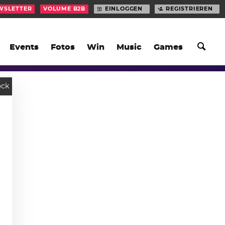
WSLETTER
VOLUME B2B
EINLOGGEN
REGISTRIEREN
Events
Fotos
Win
Music
Games
ock