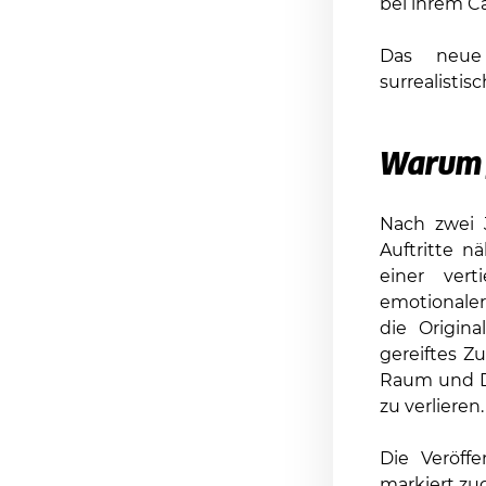
bei ihrem C
Das neue
surrealistis
Warum 
Nach zwei J
Auftritte n
einer vert
emotionaler
die Origina
gereiftes Zu
Raum und Dy
zu verlieren.
Die Veröff
markiert zu