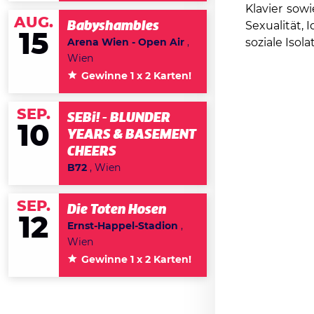
Klavier sow
AUG.
Babyshambles
Sexualität, 
15
soziale Isol
Arena Wien - Open Air
,
Wien
Gewinne 1 x 2 Karten!
SEP.
SEBi! - BLUNDER
10
YEARS & BASEMENT
CHEERS
B72
, Wien
SEP.
Die Toten Hosen
12
Ernst-Happel-Stadion
,
Wien
Gewinne 1 x 2 Karten!