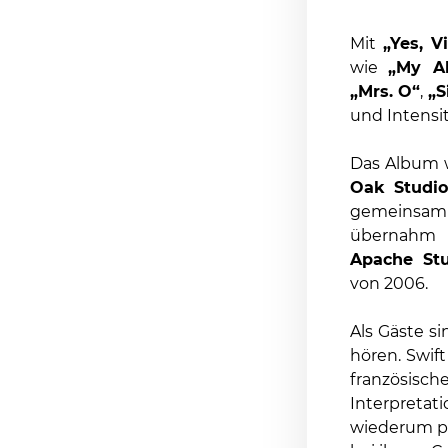
Mit
„Yes, V
wie
„My Al
„Mrs. O“
,
„S
und Intensit
Das Album 
Oak Studio
gemeinsam 
übernah
Apache Stu
von 2006.
Als Gäste 
hören. Swift
französisc
Interpretat
wiederum p