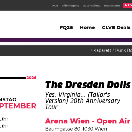
NE
AGB
Offenlegung
Datenschutz
Impressum
FQ26
Home
CLVB Deals
Kabarett
Punk R
2026
The Dresden Dolls
Yes, Virginia... (Tailor's
NSTAG
Version) 20th Anniversary
PTEMBER
Tour
 Uhr
Arena Wien - Open Air
 Uhr
Baumgasse 80, 1030 Wien