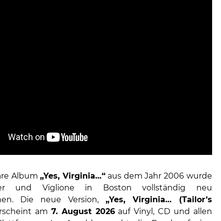
äre Album
„Yes, Virginia…“
aus dem Jahr 2006 wurde
r und Viglione in Boston vollständig neu
en. Die neue Version,
„Yes, Virginia… (Tailor’s
erscheint am
7. August 2026
auf Vinyl, CD und allen