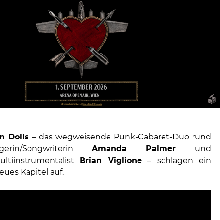
n Dolls
– das wegweisende Punk-Cabaret-Duo rund
rin/Songwriterin
Amanda Palmer
und
ltiinstrumentalist
Brian Viglione
– schlagen ein
neues Kapitel auf.