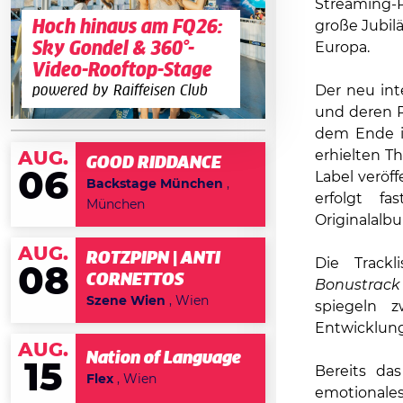
Streaming-
Hoch hinaus am FQ26:
große Jubil
Sky Gondel & 360°-
Europa.
Video-Rooftop-Stage
Der neu inte
powered by Raiffeisen Club
und deren 
dem Ende i
erhielten T
AUG.
GOOD RIDDANCE
06
Label veröf
Backstage München
,
erfolgt f
München
Originalalb
AUG.
ROTZPIPN | ANTI
Die Trackl
08
CORNETTOS
Bonustrack
Szene Wien
, Wien
spiegeln z
Entwicklung
AUG.
Nation of Language
15
Bereits da
Flex
, Wien
emotionale