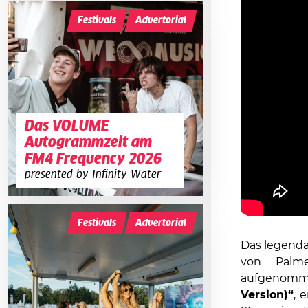
Festivals
Advertorial
Das VOLUME
Autogrammzelt am
FM4 Frequency 2026
presented by Infinity Water
Festivals
Advertorial
Das legend
von Palme
aufgenomm
Version)“
, 