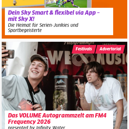
Dein Sky Smart & flexibel via App –
mit Sky X!
Die Heimat für Serien-Junkies und
Sportbegeisterte
Festivals
Advertorial
Das VOLUME Autogrammzelt am FM4
Frequency 2026
presented by Infinity Water