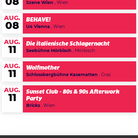
08
Szene Wien
, Wien
AUG.
BEHAVE!
08
U4 Vienna
, Wien
AUG.
Die italienische Schlagernacht
11
Seebühne Mörbisch
, Mörbisch
AUG.
Wolfmother
11
Schlossbergbühne Kasematten
, Graz
AUG.
Sunset Club - 80s & 90s Afterwork
11
Party
Bricks
, Wien