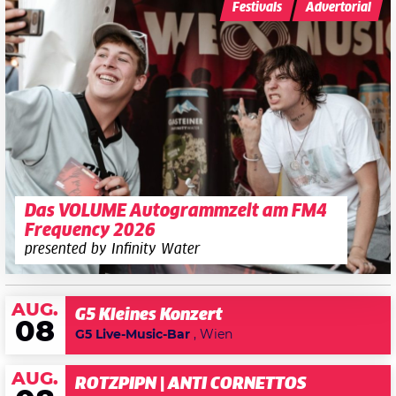
Festivals
Advertorial
Das VOLUME Autogrammzelt am FM4
Frequency 2026
presented by Infinity Water
AUG.
G5 Kleines Konzert
08
G5 Live-Music-Bar
, Wien
AUG.
ROTZPIPN | ANTI CORNETTOS