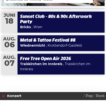
JUNI
Sunset Club - 80s & 90s Afterwork
18
Party
Bricks
, Wien
AUG.
Metal & Tattoo Festival #8
06
Wiednermichl
, Krottendorf-Gaisfeld
AUG.
Free Tree Open Air 2026
07
Traiskirchen im Innkreis
, Traiskirchen im
Innkreis
Konzert
Pop
Rock