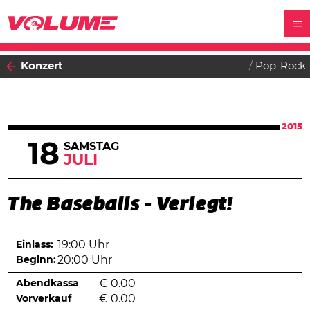
Konzert
Pop-Rock
2015
18
SAMSTAG
JULI
The Baseballs - Verlegt!
Einlass:
19:00 Uhr
Beginn:
20:00 Uhr
Abendkassa
€
0.00
Vorverkauf
€
0.00