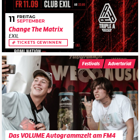
FREITAG
11
SEPTEMBER
Change The Matrix
EXIL
TICKETS GEWINNEN
Festivals
Advertorial
Das VOLUME Autogrammzelt am FM4