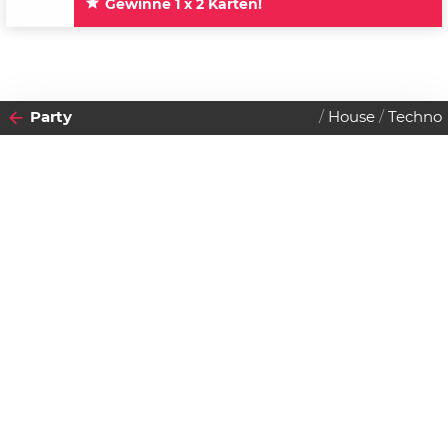
Gewinne 1 x 2 Karten!
Party
House
Techno
2015
18
SAMSTAG
JULI
Datenschutzerklärung
Zustimmen
Auslage Season Closing
Einlass:
23:00 Uhr
Beginn:
00:00 Uhr
Abendkassa
€
10.00