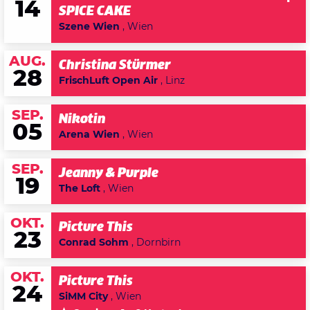
14
SPICE CAKE
Szene Wien
, Wien
AUG.
Christina Stürmer
28
FrischLuft Open Air
, Linz
SEP.
Nikotin
05
Arena Wien
, Wien
SEP.
Jeanny & Purple
19
The Loft
, Wien
OKT.
Picture This
23
Conrad Sohm
, Dornbirn
OKT.
Picture This
24
SiMM City
, Wien