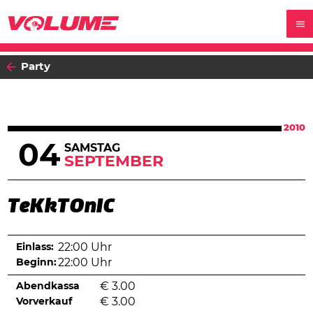
Party
2010
04
SAMSTAG
SEPTEMBER
TeKkTOnIC
Einlass:
22:00 Uhr
Beginn:
22:00 Uhr
Abendkassa
€
3.00
Vorverkauf
€
3.00