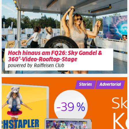
Hoch hinaus am FQ26: Sky Gondel &
360°-Video-Rooftop-Stage
powered by Raiffeisen Club
Stories
Advertorial