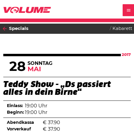
Specials
Kabarett
2017
28
SONNTAG
MAI
Teddy Show - „Ds passiert
alles in dein Birne“
Einlass:
19:00 Uhr
Beginn:
19:00 Uhr
Abendkassa
€
37.90
Vorverkauf
€
37.90