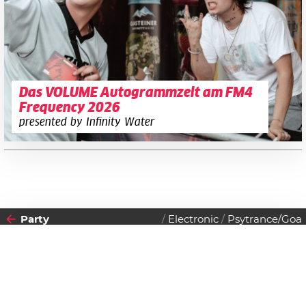
Das VOLUME Autogrammzelt am FM4
Frequency 2026
presented by Infinity Water
Party
Electronic
Psytrance/Goa
2017
Datenschutzerklärung
DONNERSTAG