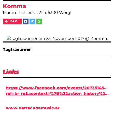
Komma
Martin-Pichlerstr. 21 a, 6300 Wörgl
MAP
Tagtraeumer
Links
https://www.facebook.com/events/20735145795
ref=br_rs&acontext=%7B%22action_history%22%3A%22nu
www.barracudamusic.at