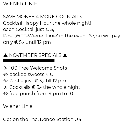
WIENER LINIE
SAVE MONEY 4 MORE COCKTAILS
Cocktail Happy Hour the whole night!
each Cocktail just € 5,-
Post ‚WTF-Wiener Linie‘ in the event & you will pay
only € 5,- until 12 pm
▲ NOVEMBER SPECIALS ▲
▀▀▀▀▀▀▀▀▀▀▀▀▀▀▀▀
☼ 100 Free Welcome Shots
☼ packed sweets 4 U
☼ Post = just € 5,- till 12 pm
☼ Cocktails € 5,- the whole night
☼ free punch from 9 pm to 10 pm
Wiener Linie
Get on the line, Dance-Station U4!