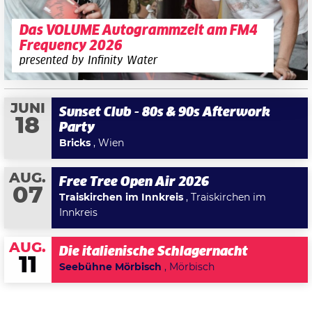
Das VOLUME Autogrammzelt am FM4
Frequency 2026
presented by Infinity Water
JUNI
Sunset Club - 80s & 90s Afterwork
18
Party
Bricks
, Wien
AUG.
Free Tree Open Air 2026
07
Traiskirchen im Innkreis
, Traiskirchen im
Innkreis
AUG.
Die italienische Schlagernacht
11
Seebühne Mörbisch
, Mörbisch