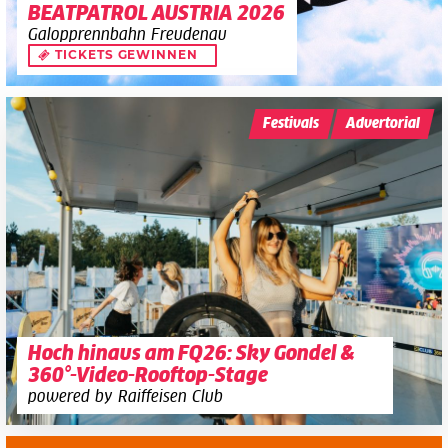
BEATPATROL AUSTRIA 2026
Galopprennbahn Freudenau
TICKETS GEWINNEN
Festivals
Advertorial
Hoch hinaus am FQ26: Sky Gondel &
360°-Video-Rooftop-Stage
powered by Raiffeisen Club