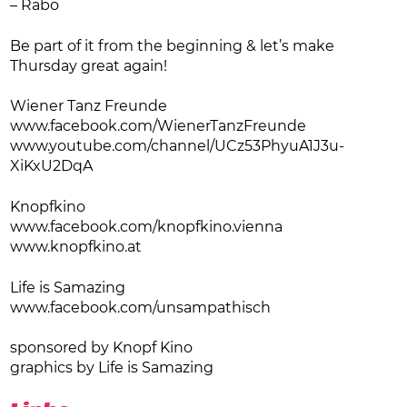
– Rabo
Be part of it from the beginning & let’s make
Thursday great again!
Wiener Tanz Freunde
www.facebook.com/WienerTanzFreunde
www.youtube.com/channel/UCz53PhyuA1J3u-
XiKxU2DqA
Knopfkino
www.facebook.com/knopfkino.vienna
www.knopfkino.at
Life is Samazing
www.facebook.com/unsampathisch
sponsored by Knopf Kino
graphics by Life is Samazing