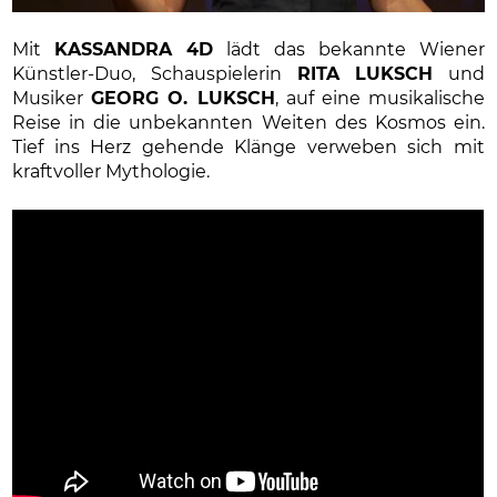
Mit
KASSANDRA 4D
lädt das bekannte Wiener
Künstler-Duo, Schauspielerin
RITA LUKSCH
und
Musiker
GEORG O. LUKSCH
, auf eine musikalische
Reise in die unbekannten Weiten des Kosmos ein.
Tief ins Herz gehende Klänge verweben sich mit
kraftvoller Mythologie.