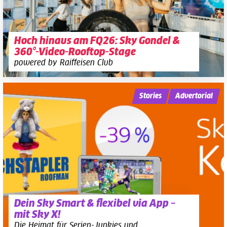
Hoch hinaus am FQ26: Sky Gondel &
360°-Video-Rooftop-Stage
powered by Raiffeisen Club
Stories
Advertorial
Dein Sky Smart & flexibel via App –
mit Sky X!
Die Heimat für Serien-Junkies und