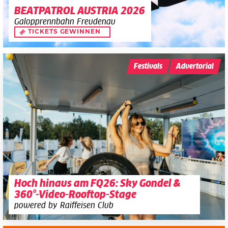
BEATPATROL AUSTRIA 2026
Galopprennbahn Freudenau
TICKETS GEWINNEN
Festivals
Advertorial
Hoch hinaus am FQ26: Sky Gondel &
360°-Video-Rooftop-Stage
powered by Raiffeisen Club