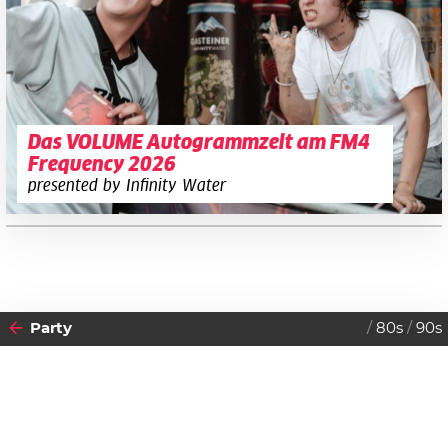
Das VOLUME Autogrammzelt am FM4
Frequency 2026
presented by Infinity Water
Party
80s
90s
2026
DONNERSTAG