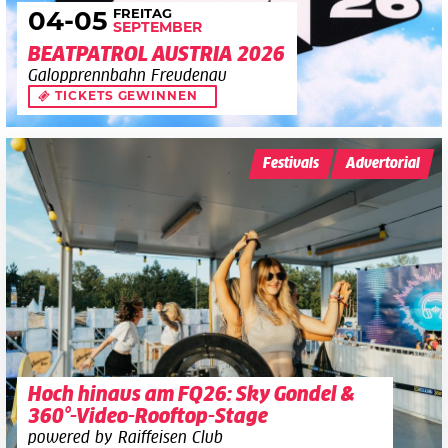
FREITAG
04
-05
SEPTEMBER
BEATPATROL AUSTRIA 2026
Galopprennbahn Freudenau
TICKETS GEWINNEN
Festivals
Advertorial
Hoch hinaus am FQ26: Sky Gondel &
360°-Video-Rooftop-Stage
powered by Raiffeisen Club