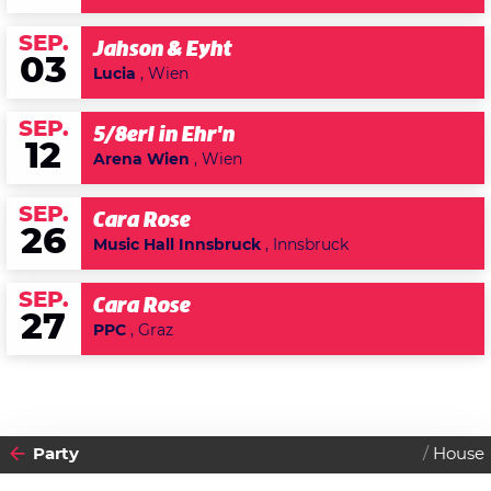
SEP.
Jahson & Eyht
03
Lucia
, Wien
SEP.
5/8erl in Ehr'n
12
Arena Wien
, Wien
SEP.
Cara Rose
26
Music Hall Innsbruck
, Innsbruck
SEP.
Cara Rose
27
PPC
, Graz
Party
House