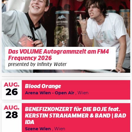
Das VOLUME Autogrammzelt am FM4
Frequency 2026
presented by Infinity Water
AUG.
Blood Orange
26
Arena Wien - Open Air
, Wien
AUG.
BENEFIZKONZERT für DIE BOJE feat.
28
KERSTIN STRAHAMMER & BAND | BAD
IDA
Szene Wien
, Wien