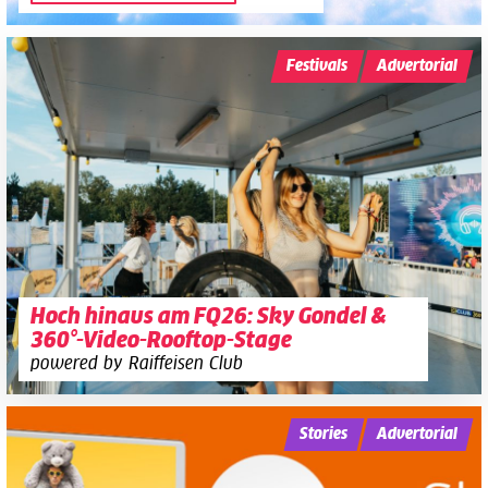
Festivals
Advertorial
Hoch hinaus am FQ26: Sky Gondel &
360°-Video-Rooftop-Stage
powered by Raiffeisen Club
Stories
Advertorial