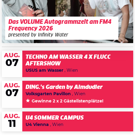
Das VOLUME Autogrammzelt am FM4
Frequency 2026
presented by Infinity Water
AUG.
TECHNO AM WASSER 4 X FLUCC
07
AFTERSHOW
USUS am Wasser
, Wien
AUG.
DING.'s Garden by Almdudler
07
Volksgarten Pavillon
, Wien
Gewinne 2 x 2 Gästelistenplätze!
AUG.
U4 SOMMER CAMPUS
11
U4 Vienna
, Wien