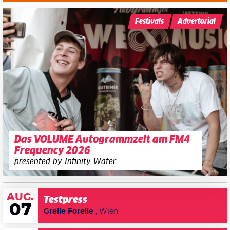
Festivals
Advertorial
Das VOLUME Autogrammzelt am FM4
Frequency 2026
presented by Infinity Water
AUG.
Testpress
07
Grelle Forelle
, Wien