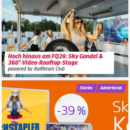
Hoch hinaus am FQ26: Sky Gondel &
360°-Video-Rooftop-Stage
powered by Raiffeisen Club
Stories
Advertorial