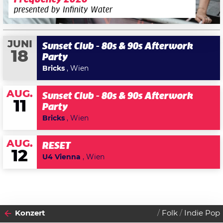
presented by Infinity Water
JUNI
Sunset Club - 80s & 90s Afterwork
18
Party
Bricks
, Wien
AUG.
Sunset Club - 80s & 90s Afterwork
11
Party
Bricks
, Wien
AUG.
RESET
12
U4 Vienna
, Wien
Konzert
Folk
Indie Pop