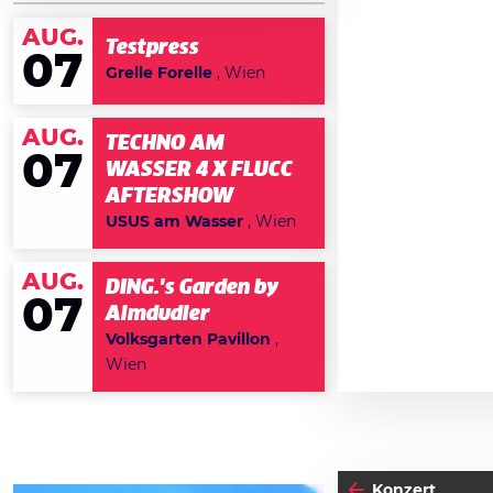
AUG.
Testpress
07
Grelle Forelle
, Wien
AUG.
TECHNO AM
07
WASSER 4 X FLUCC
AFTERSHOW
USUS am Wasser
, Wien
AUG.
DING.'s Garden by
07
Almdudler
Volksgarten Pavillon
,
Wien
Konzert