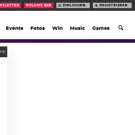
WSLETTER
VOLUME B2B
EINLOGGEN
REGISTRIEREN
Events
Fotos
Win
Music
Games
hno