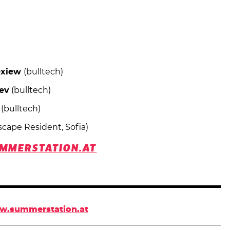
exiew
(bulltech)
iev
(bulltech)
(bulltech)
scape Resident, Sofia)
MMERSTATION.AT
w.summerstation.at