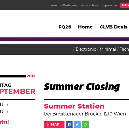
NE
AGB
Offenlegung
Datenschutz
Impressum
FQ26
Home
CLVB Deals
Electronic
Minimal
Tec
2012
Summer Closing
ITAG
PTEMBER
 Uhr
Summer Station
 Uhr
bei Brigittenauer Brücke, 1210 Wien
ritt!
MAP