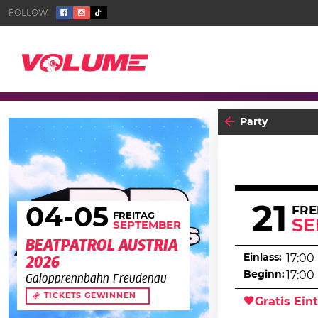
Party
21
04
-05
FRE
FREITAG
SE
SEPTEMBER
BEATPATROL AUSTRIA
Einlass:
17:00
2026
Beginn:
17:00
Galopprennbahn Freudenau
TICKETS GEWINNEN
Gratis Eint