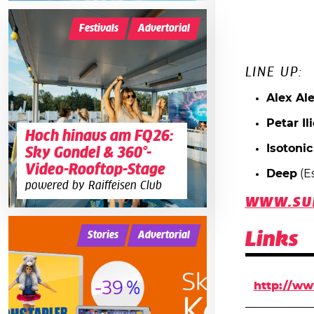
Festivals
Advertorial
LINE UP:
Alex Al
Petar Il
Hoch hinaus am FQ26:
Isotonic
Sky Gondel & 360°-
Video-Rooftop-Stage
Deep
(E
powered by Raiffeisen Club
WWW.SU
Stories
Advertorial
Links
http://ww