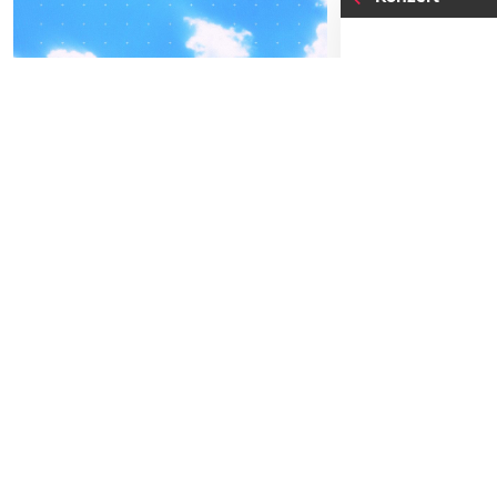
04
-05
FREITAG
SEPTEMBER
21
FRE
BEATPATROL AUSTRIA
SE
2026
Galopprennbahn Freudenau
Einlass:
21:00
TICKETS GEWINNEN
Beginn:
21:00
Abendkassa
Vorverkauf
Festivals
Advertorial
Der charism
Senkrechtst