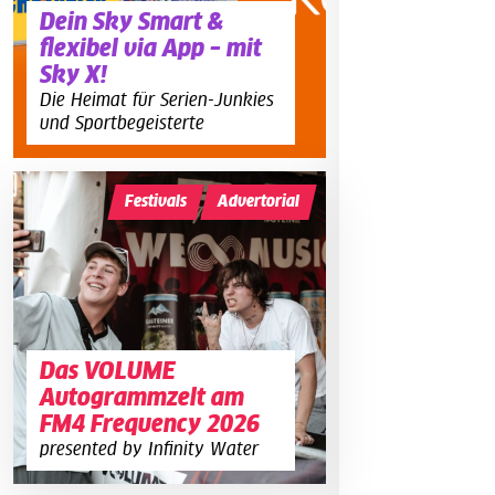
Dein Sky Smart &
flexibel via App – mit
Sky X!
Die Heimat für Serien-Junkies
und Sportbegeisterte
Festivals
Advertorial
Das VOLUME
Autogrammzelt am
FM4 Frequency 2026
presented by Infinity Water