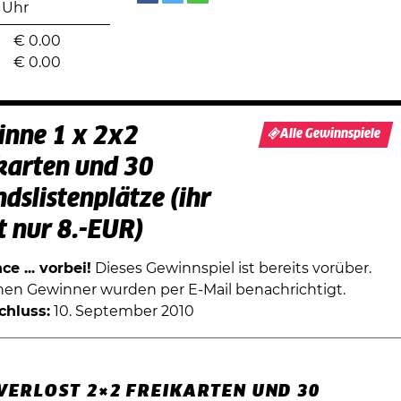
 Uhr
€
0.00
€
0.00
nne 1 x 2x2
Alle Gewinnspiele
karten und 30
ndslistenplätze (ihr
t nur 8.-EUR)
e ... vorbei!
Dieses Gewinnspiel ist bereits vorüber.
chen Gewinner wurden per E-Mail benachrichtigt.
chluss:
10. September 2010
VERLOST 2×2 FREIKARTEN UND 30