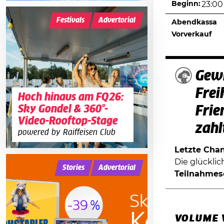
Beginn:
23:00
Festivals
Advertorial
Abendkassa
Vorverkauf
Gewi
Frei
Hoch hinaus am FQ26:
Sky Gondel & 360°-
Frie
Video-Rooftop-Stage
zahl
powered by Raiffeisen Club
Letzte Chanc
Die glückli
Stories
Advertorial
Teilnahmes
VOLUME 