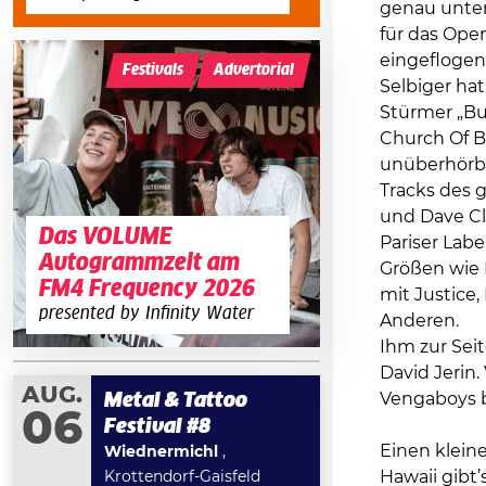
genau unter 
für das Ope
eingeflogen
Festivals
Advertorial
Selbiger hat
Stürmer „Bu
Church Of B
unüberhörba
Tracks des 
und Dave Cla
Das VOLUME
Pariser Labe
Autogrammzelt am
Größen wie P
FM4 Frequency 2026
mit Justice
presented by Infinity Water
Anderen.
Ihm zur Sei
David Jerin
AUG.
Vengaboys bi
Metal & Tattoo
06
Festival #8
Einen klein
Wiednermichl
,
Hawaii gibt’s
Krottendorf-Gaisfeld