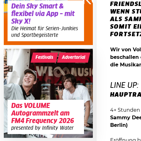
FRIENDSL
Dein Sky Smart &
WENN ST
flexibel via App – mit
ALS SAM
Sky X!
SOMIT E
Die Heimat für Serien-Junkies
FORTSET
und Sportbegeisterte
Wir von Vo
beschallen 
Festivals
Advertorial
die Musika
LINE UP:
HAUPTR
Das VOLUME
4+ Stunden 
Autogrammzelt am
Sammy Dee [
FM4 Frequency 2026
Berlin)
presented by Infinity Water
Eröffnung b