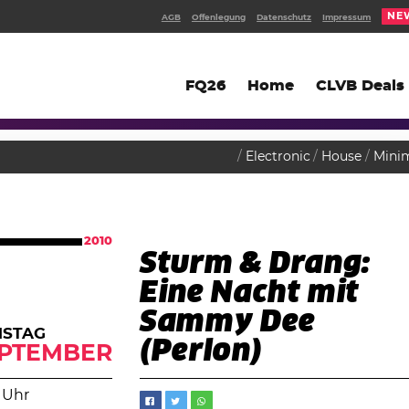
NE
AGB
Offenlegung
Datenschutz
Impressum
FQ26
Home
CLVB Deals
Electronic
House
Mini
2010
Sturm & Drang:
Eine Nacht mit
Sammy Dee
MSTAG
(Perlon)
PTEMBER
 Uhr