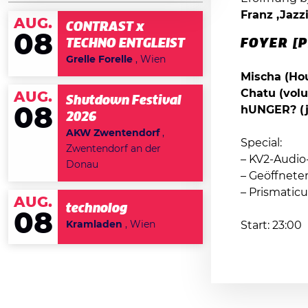
Franz ‚Jazz
AUG.
CONTRAST x
08
TECHNO ENTGLEIST
FOYER [
Grelle Forelle
, Wien
Mischa (Ho
Chatu (volu
AUG.
Shutdown Festival
08
hUNGER? (j
2026
AKW Zwentendorf
,
Special:
Zwentendorf an der
– KV2-Audio
Donau
– Geöffnete
– Prismatic
AUG.
technolog
08
Kramladen
, Wien
Start: 23:00