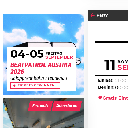
Party
04
-05
FREITAG
SEPTEMBER
11
SA
BEATPATROL AUSTRIA
SE
2026
Galopprennbahn Freudenau
Einlass:
21:00
TICKETS GEWINNEN
Beginn:
00:0
Gratis Eint
Festivals
Advertorial