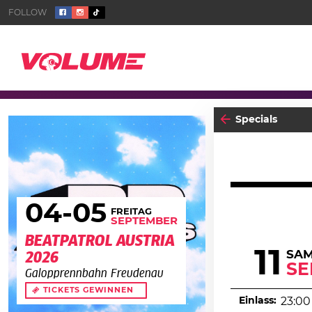
Specials
04
-05
FREITAG
SEPTEMBER
BEATPATROL AUSTRIA
11
SA
2026
SE
Galopprennbahn Freudenau
TICKETS GEWINNEN
Einlass:
23:00