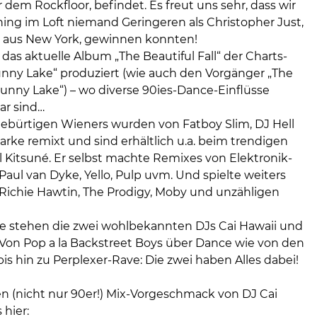
dem Rockfloor, befindet. Es freut uns sehr, dass wir
ning im Loft niemand Geringeren als Christopher Just,
 aus New York, gewinnen konnten!
 das aktuelle Album „The Beautiful Fall“ der Charts-
nny Lake“ produziert (wie auch den Vorgänger „The
unny Lake“) – wo diverse 90ies-Dance-Einflüsse
r sind…
gebürtigen Wieners wurden von Fatboy Slim, DJ Hell
rke remixt und sind erhältlich u.a. beim trendigen
l Kitsuné. Er selbst machte Remixes von Elektronik-
aul van Dyke, Yello, Pulp uvm. Und spielte weiters
, Richie Hawtin, The Prodigy, Moby und unzähligen
te stehen die zwei wohlbekannten DJs Cai Hawaii und
. Von Pop a la Backstreet Boys über Dance wie von den
s hin zu Perplexer-Rave: Die zwei haben Alles dabei!
en (nicht nur 90er!) Mix-Vorgeschmack von DJ Cai
 hier: