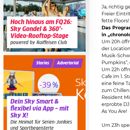
Ja, richtig 
Freier Eintr
fette Floor
Hoch hinaus am FQ26:
Das Progra
Sky Gondel & 360°-
in „chronol
Video-Rooftop-Stage
Um 20h öffn
powered by Raiffeisen Club
der Location 
Musik-Schwe
Pumpkins“, 
Stories
Advertorial
Um 22h öffn
Cafe im 1. S
eine feine 
zum Chillen
Resident Mi
Dein Sky Smart &
erprobte DJ
flexibel via App – mit
As You Are!
Sky X!
Die Heimat für Serien-Junkies
Um 23h sperr
und Sportbegeisterte