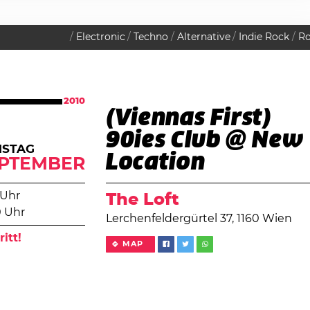
Electronic
Techno
Alternative
Indie Rock
R
2010
(Viennas First)
90ies Club @ New
MSTAG
Location
PTEMBER
 Uhr
The Loft
0 Uhr
Lerchenfeldergürtel 37, 1160 Wien
ritt!
MAP