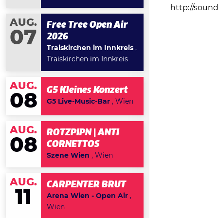
http://soun
AUG.
Free Tree Open Air
07
2026
Traiskirchen im Innkreis
,
Traiskirchen im Innkreis
AUG.
G5 Kleines Konzert
08
G5 Live-Music-Bar
, Wien
AUG.
ROTZPIPN | ANTI
08
CORNETTOS
Szene Wien
, Wien
AUG.
CARPENTER BRUT
11
Arena Wien - Open Air
,
Wien