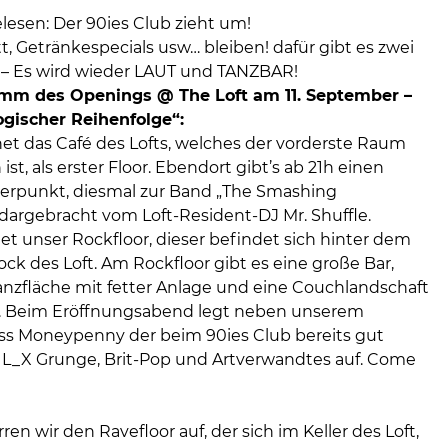
gelesen: Der 90ies Club zieht um!
itt, Getränkespecials usw… bleiben! dafür gibt es zwei
s! – Es wird wieder LAUT und TANZBAR!
mm des Openings @ The Loft am 11. September –
ogischer Reihenfolge“:
et das Café des Lofts, welches der vorderste Raum
ist, als erster Floor. Ebendort gibt’s ab 21h einen
rpunkt, diesmal zur Band „The Smashing
dargebracht vom Loft-Resident-DJ Mr. Shuffle.
et unser Rockfloor, dieser befindet sich hinter dem
tock des Loft. Am Rockfloor gibt es eine große Bar,
Tanzfläche mit fetter Anlage und eine Couchlandschaft
. Beim Eröffnungsabend legt neben unserem
ss Moneypenny der beim 90ies Club bereits gut
 L_X Grunge, Brit-Pop und Artverwandtes auf. Come
en wir den Ravefloor auf, der sich im Keller des Loft,