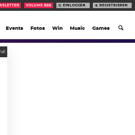
WSLETTER
VOLUME B2B
EINLOGGEN
REGISTRIEREN
Events
Fotos
Win
Music
Games
mal