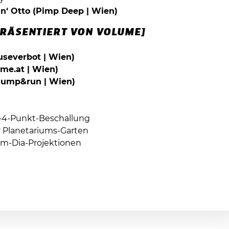
in‘ Otto (Pimp Deep | Wien)
PRÄSENTIERT VON VOLUME]
useverbot | Wien)
me.at | Wien)
ump&run | Wien)
-4-Punkt-Beschallung
r Planetariums-Garten
um-Dia-Projektionen