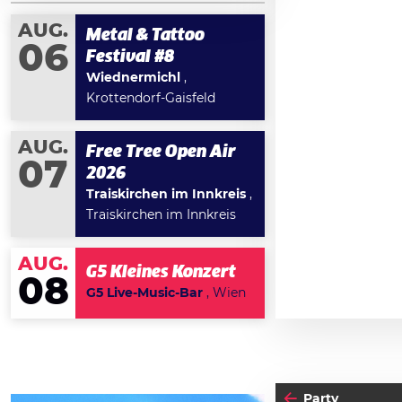
AUG.
Metal & Tattoo
06
Festival #8
Wiednermichl
,
Krottendorf-Gaisfeld
AUG.
Free Tree Open Air
07
2026
Traiskirchen im Innkreis
,
Traiskirchen im Innkreis
AUG.
G5 Kleines Konzert
08
G5 Live-Music-Bar
, Wien
Party