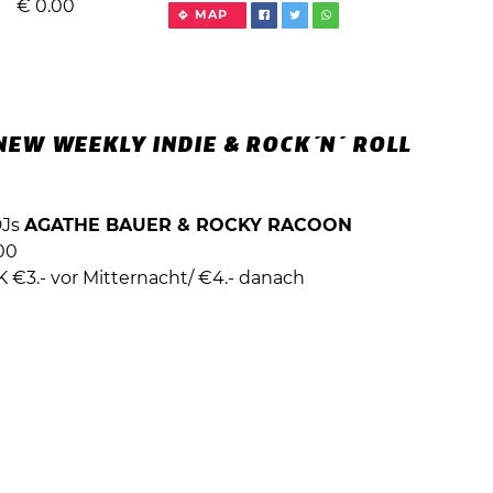
€
0.00
MAP
NEW WEEKLY INDIE & ROCK´N´ ROLL
DJs
AGATHE BAUER & ROCKY RACOON
00
AK €3.- vor Mitternacht/ €4.- danach