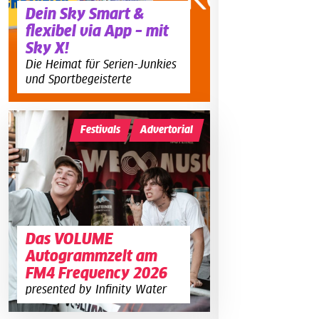
Dein Sky Smart &
flexibel via App – mit
Sky X!
Die Heimat für Serien-Junkies
und Sportbegeisterte
Festivals
Advertorial
Das VOLUME
Autogrammzelt am
FM4 Frequency 2026
presented by Infinity Water