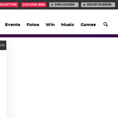
WSLETTER
VOLUME B2B
EINLOGGEN
REGISTRIEREN
Events
Fotos
Win
Music
Games
ock