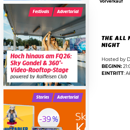
Vorverkauf
Festivals
Advertorial
THE ALL 
NIGHT
Hoch hinaus am FQ26:
Hosted by 
Sky Gondel & 360°-
BEGINN:
21:
Video-Rooftop-Stage
EINTRITT
: 
powered by Raiffeisen Club
Stories
Advertorial