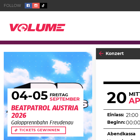
Konzert
04
-05
20
MI
FREITAG
SEPTEMBER
AP
BEATPATROL AUSTRIA
2026
Einlass:
21:00
Beginn:
00:0
Galopprennbahn Freudenau
TICKETS GEWINNEN
Abendkassa