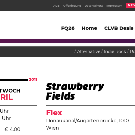
NE
AGB
Offenlegung
Datenschutz
Impressum
FQ26
Home
CLVB Deals
Alternative
Indie Rock
R
2011
Strawberry
TTWOCH
Fields
RIL
 Uhr
Flex
0 Uhr
Donaukanal/Augartenbrücke, 1010
Wien
€
4.00