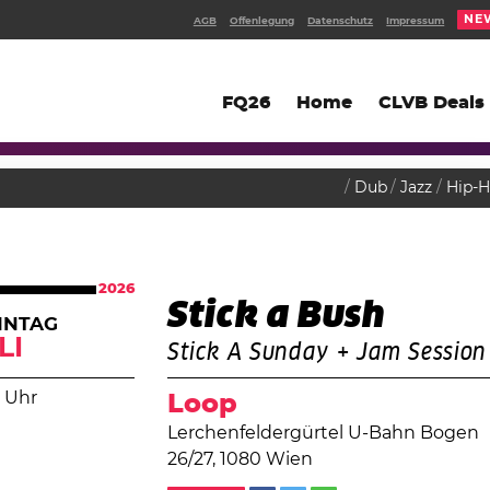
NE
AGB
Offenlegung
Datenschutz
Impressum
FQ26
Home
CLVB Deals
Dub
Jazz
Hip-
2026
Stick a Bush
NNTAG
LI
Stick A Sunday + Jam Session
 Uhr
Loop
Lerchenfeldergürtel U-Bahn Bogen
26/27, 1080 Wien