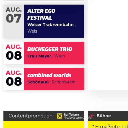
AUG.
ALTER EGO
07
FESTIVAL
Welser Trabrennbahn
,
Wels
AUG.
BUCHEGGER TRIO
08
Frau Mayer
, Wien
AUG.
combined worlds
08
Schönau8
, Scharnstein
Contentpromotion
Bühne
* Ermäßigte Tic