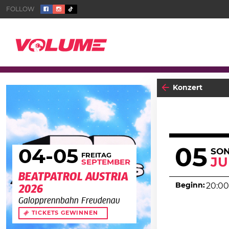
Konzert
05
04
-05
SO
FREITAG
JU
SEPTEMBER
BEATPATROL AUSTRIA
Beginn:
20:00
2026
Galopprennbahn Freudenau
TICKETS GEWINNEN