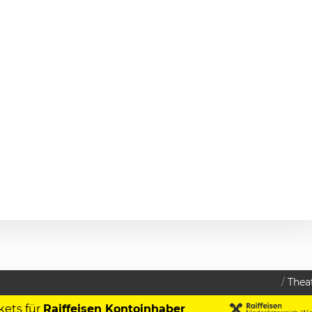
Thea
kets für
Raiffeisen Kontoinhaber