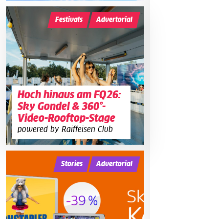
Festivals
Advertorial
Hoch hinaus am FQ26:
Sky Gondel & 360°-
Video-Rooftop-Stage
powered by Raiffeisen Club
Stories
Advertorial