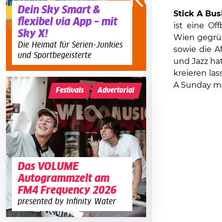
Dein Sky Smart &
Stick A Bus
flexibel via App – mit
ist eine Of
Sky X!
Wien gegrün
Die Heimat für Serien-Junkies
sowie die A
und Sportbegeisterte
und Jazz h
kreieren la
A Sunday mo
Festivals
Advertorial
Das VOLUME
Autogrammzelt am
FM4 Frequency 2026
presented by Infinity Water