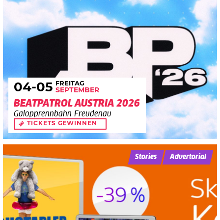
FREITAG
04
-05
SEPTEMBER
BEATPATROL AUSTRIA 2026
Galopprennbahn Freudenau
TICKETS GEWINNEN
Stories
Advertorial