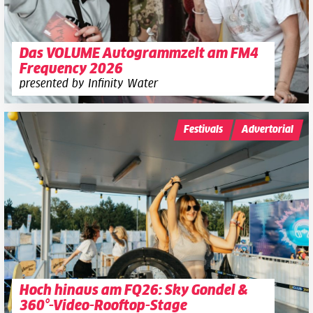
Das VOLUME Autogrammzelt am FM4
Frequency 2026
presented by Infinity Water
Festivals
Advertorial
Hoch hinaus am FQ26: Sky Gondel &
360°-Video-Rooftop-Stage