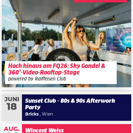
Hoch hinaus am FQ26: Sky Gondel &
360°-Video-Rooftop-Stage
powered by Raiffeisen Club
JUNI
Sunset Club - 80s & 90s Afterwork
18
Party
Bricks
, Wien
AUG.
Wincent Weiss