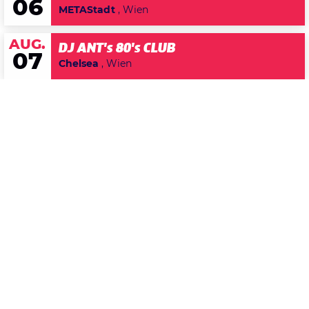
06
METAStadt
, Wien
AUG.
DJ ANT's 80's CLUB
07
Chelsea
, Wien
Datenschutzerklärung
Konzert
Zustimmen
2026
20
MITTWOCH
MAI
Naked Lunch