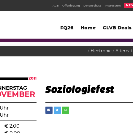
NE
AGB
Offenlegung
Datenschutz
Impressum
FQ26
Home
CLVB Deals
Electronic
Alternat
2011
Soziologiefest
NNERSTAG
OVEMBER
 Uhr
 Uhr
€
2.00