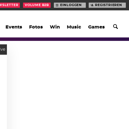
WSLETTER
VOLUME B2B
EINLOGGEN
REGISTRIEREN
Events
Fotos
Win
Music
Games
ive