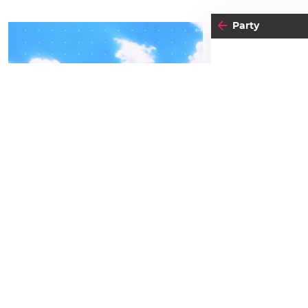
Party
24
04
-05
DO
FREITAG
N
SEPTEMBER
BEATPATROL AUSTRIA
Einlass:
20:00
2026
Beginn:
00:0
Galopprennbahn Freudenau
TICKETS GEWINNEN
Gratis Eint
Festivals
Advertorial
Das
Night F
DJ Amarco
Disco, Wa