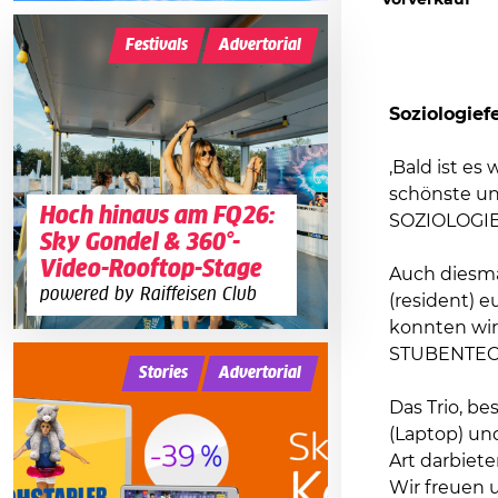
Vorverkauf
Festivals
Advertorial
Soziologief
‚Bald ist es
schönste und
Hoch hinaus am FQ26:
SOZIOLOGIE
Sky Gondel & 360°-
Video-Rooftop-Stage
Auch diesma
powered by Raiffeisen Club
(resident) 
konnten wir
STUBENTEC
Stories
Advertorial
Das Trio, be
(Laptop) un
Art darbiete
Wir freuen u