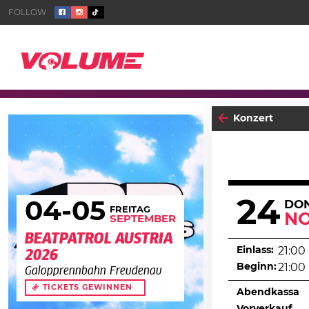
Konzert
24
04
-05
DO
FREITAG
N
SEPTEMBER
BEATPATROL AUSTRIA
Einlass:
21:00
2026
Beginn:
21:00
Galopprennbahn Freudenau
TICKETS GEWINNEN
Abendkassa