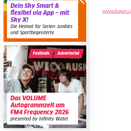
Dein Sky Smart &
www.bagru.
flexibel via App – mit
Sky X!
Die Heimat für Serien-Junkies
und Sportbegeisterte
Festivals
Advertorial
Das VOLUME
Autogrammzelt am
FM4 Frequency 2026
presented by Infinity Water