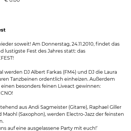
€
0.00
est
 wieder soweit! Am Donnerstag, 24.11.2010, findet das
 lustigste Fest des Jahres statt: das
FEST!
l werden DJ Albert Farkas (FM4) und DJ die Laura
euren Tanzbeinen ordentlich einheizen. Außerdem
 einen besonders feinen Liveact gewinnen:
CNO!
stehend aus Andi Sagmeister (Gitarre), Raphael Giller
d Maohl (Saxophon), werden Electro-Jazz der feinsten
n.
ns auf eine ausgelassene Party mit euch!‘