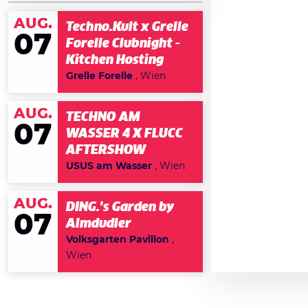
AUG.
Techno.Kult x Grelle
07
Forelle Clubnight -
Kitchen Hosting
Grelle Forelle
, Wien
AUG.
TECHNO AM
07
WASSER 4 X FLUCC
AFTERSHOW
USUS am Wasser
, Wien
AUG.
DING.'s Garden by
07
Almdudler
Volksgarten Pavillon
,
Wien