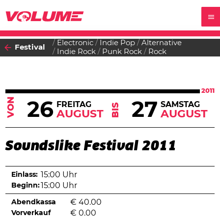
Electronic
Indie Pop
Alternative
Festival
Indie Rock
Punk Rock
Rock
2011
VON
26
27
FREITAG
SAMSTAG
BIS
AUGUST
AUGUST
Soundslike Festival 2011
Einlass:
15:00 Uhr
Beginn:
15:00 Uhr
Abendkassa
€
40.00
Vorverkauf
€
0.00