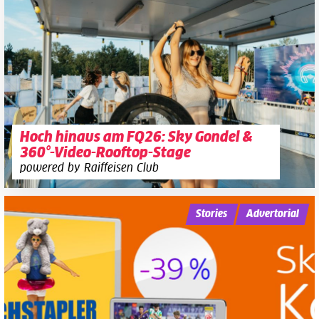
Hoch hinaus am FQ26: Sky Gondel &
360°-Video-Rooftop-Stage
powered by Raiffeisen Club
Stories
Advertorial