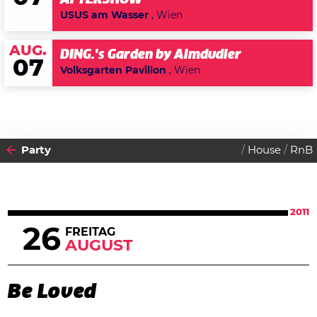
USUS am Wasser
, Wien
AUG.
DING.'s Garden by Almdudler
07
Volksgarten Pavillon
, Wien
Party
House
RnB
2011
26
FREITAG
AUGUST
Be Loved