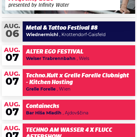
presented by Infinity Water
AUG.
Metal & Tattoo Festival #8
06
Wiednermichl
, Krottendorf-Gaisfeld
AUG.
ALTER EGO FESTIVAL
07
Welser Trabrennbahn
, Wels
AUG.
Techno.Kult x Grelle Forelle Clubnight
07
- Kitchen Hosting
Grelle Forelle
, Wien
AUG.
Containecks
07
Bar Hiša Mladih
, Ajdovščina
AUG.
TECHNO AM WASSER 4 X FLUCC
07
AFTERSHOW