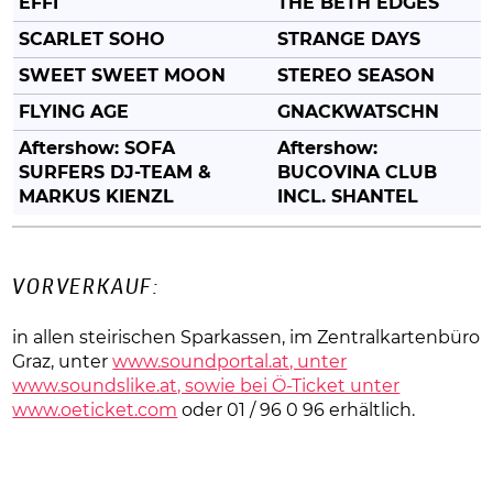
EFFI
THE BETH EDGES
SCARLET SOHO
STRANGE DAYS
SWEET SWEET MOON
STEREO SEASON
FLYING AGE
GNACKWATSCHN
Aftershow: SOFA
Aftershow:
SURFERS DJ-TEAM &
BUCOVINA CLUB
MARKUS KIENZL
INCL. SHANTEL
VORVERKAUF:
in allen steirischen Sparkassen, im Zentralkartenbüro
Graz, unter
www.soundportal.at, unter
www.soundslike.at, sowie bei Ö-Ticket unter
www.oeticket.com
oder 01 / 96 0 96 erhältlich.