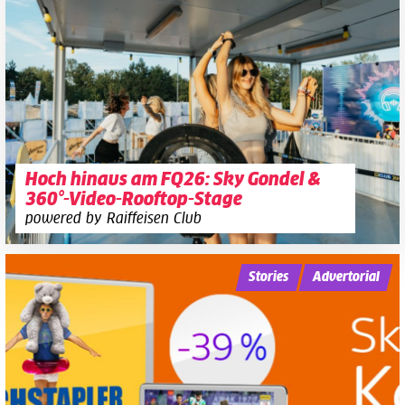
Hoch hinaus am FQ26: Sky Gondel &
360°-Video-Rooftop-Stage
powered by Raiffeisen Club
Stories
Advertorial