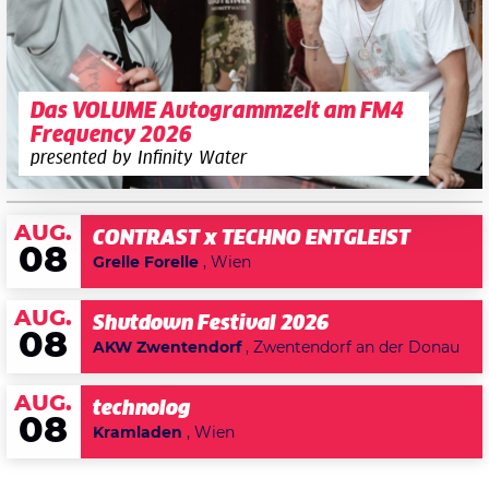
Das VOLUME Autogrammzelt am FM4
Frequency 2026
presented by Infinity Water
AUG.
CONTRAST x TECHNO ENTGLEIST
08
Grelle Forelle
, Wien
AUG.
Shutdown Festival 2026
08
AKW Zwentendorf
, Zwentendorf an der Donau
AUG.
technolog
08
Kramladen
, Wien