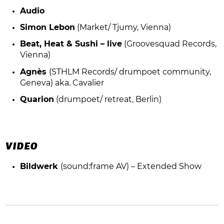
Audio
Simon Lebon
(Market/ Tjumy, Vienna)
Beat, Heat & Sushi – live
(Groovesquad Records,
Vienna)
Agnès
(STHLM Records/ drumpoet community,
Geneva) aka. Cavalier
Quarion
(drumpoet/ retreat, Berlin)
VIDEO
Bildwerk
(sound:frame AV) – Extended Show