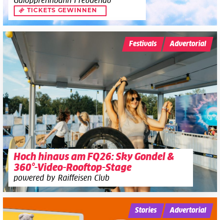
Galopprennbahn Freudenau
TICKETS GEWINNEN
Festivals
Advertorial
Hoch hinaus am FQ26: Sky Gondel &
360°-Video-Rooftop-Stage
powered by Raiffeisen Club
Stories
Advertorial