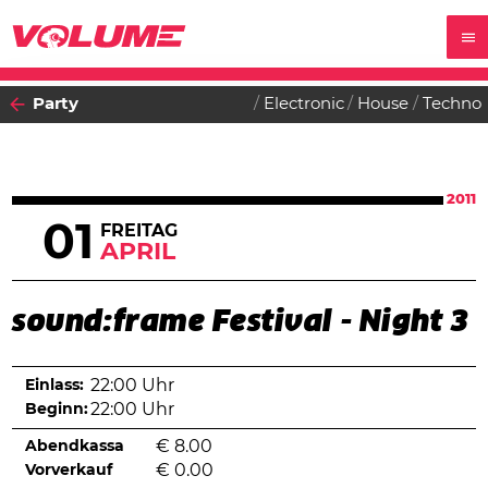
Party
Electronic
House
Techno
2011
01
FREITAG
APRIL
sound:frame Festival - Night 3
Einlass:
22:00 Uhr
Beginn:
22:00 Uhr
Abendkassa
€
8.00
Vorverkauf
€
0.00