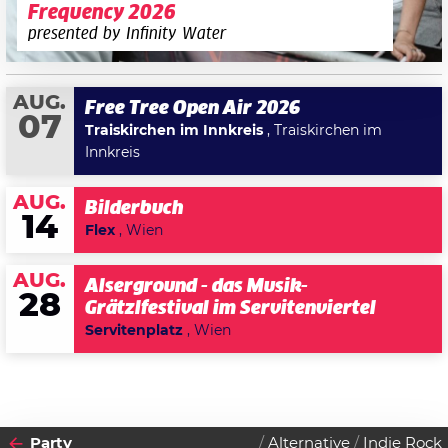
Frequency 2026
presented by Infinity Water
AUG.
Free Tree Open Air 2026
07
Traiskirchen im Innkreis
, Traiskirchen im
Innkreis
AUG.
Bilderbuch
14
Flex
, Wien
AUG.
Alserground - das Musik-
28
Grätzlfestival im Servitenviertel
Servitenplatz
, Wien
Party
Alternative
Indie Rock