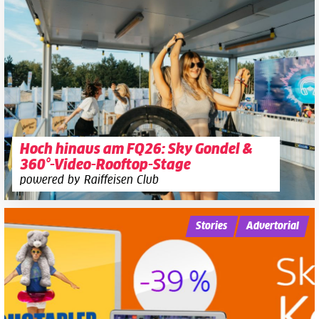
Hoch hinaus am FQ26: Sky Gondel &
360°-Video-Rooftop-Stage
powered by Raiffeisen Club
Stories
Advertorial