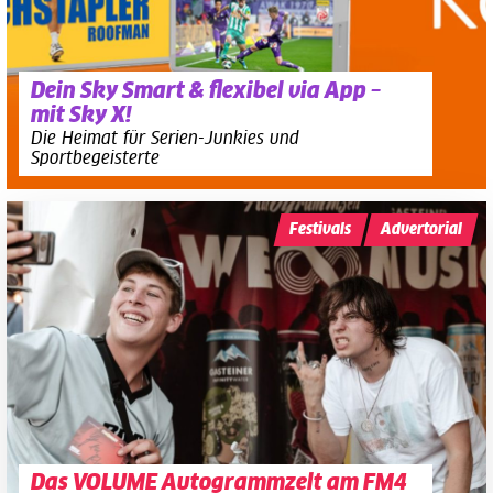
Dein Sky Smart & flexibel via App –
mit Sky X!
Die Heimat für Serien-Junkies und
Sportbegeisterte
Festivals
Advertorial
Das VOLUME Autogrammzelt am FM4