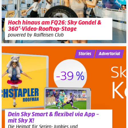
Hoch hinaus am FQ26: Sky Gondel &
360°-Video-Rooftop-Stage
powered by Raiffeisen Club
Stories
Advertorial
Dein Sky Smart & flexibel via App –
mit Sky X!
Die Heimat für Serien-Junkies und