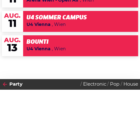
Arena Wien - Open Air
, Wien
AUG.
U4 SOMMER CAMPUS
11
U4 Vienna
, Wien
AUG.
BOUNTI
13
U4 Vienna
, Wien
Party
Electronic
Pop
House
2011
09
SAMSTAG
APRIL
Datenschutzerklärung