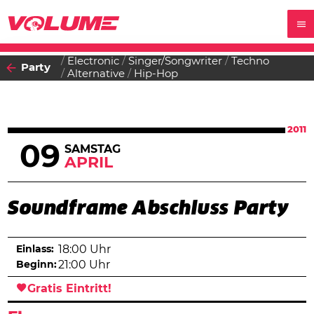
Electronic
Singer/Songwriter
Techno
Party
Alternative
Hip-Hop
2011
09
SAMSTAG
APRIL
Soundframe Abschluss Party
Einlass:
18:00 Uhr
Beginn:
21:00 Uhr
Gratis Eintritt!