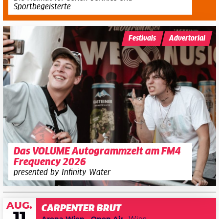
Sportbegeisterte
Festivals
Advertorial
Das VOLUME Autogrammzelt am FM4
Frequency 2026
presented by Infinity Water
AUG.
CARPENTER BRUT
11