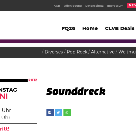
NE
AGB
Offenlegung
Datenschutz
Impressum
FQ26
Home
CLVB Deals
Diverses
Pop-Rock
Alternative
Weltmu
2012
Sounddreck
NSTAG
NI
0 Uhr
 Uhr
ritt!