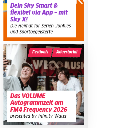
Dein Sky Smart &
flexibel via App – mit
Sky X!
Die Heimat für Serien-Junkies
und Sportbegeisterte
Festivals
Advertorial
Das VOLUME
Autogrammzelt am
FM4 Frequency 2026
presented by Infinity Water