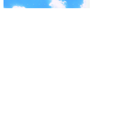
12
04
-05
DIE
FREITAG
JU
SEPTEMBER
BEATPATROL AUSTRIA
Einlass:
18:00
2026
Beginn:
00:0
Galopprennbahn Freudenau
TICKETS GEWINNEN
Abendkassa
Vorverkauf
Festivals
Advertorial
IMMER D I E
D T C – 
Hoch hinaus am FQ26:
weiter Infos: