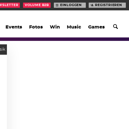
WSLETTER
VOLUME B2B
EINLOGGEN
REGISTRIEREN
Events
Fotos
Win
Music
Games
sik