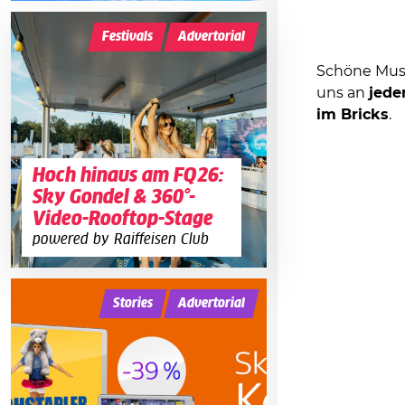
Festivals
Advertorial
Schöne Mus
uns an
jede
im Bricks
.
Hoch hinaus am FQ26:
Sky Gondel & 360°-
Video-Rooftop-Stage
powered by Raiffeisen Club
Stories
Advertorial