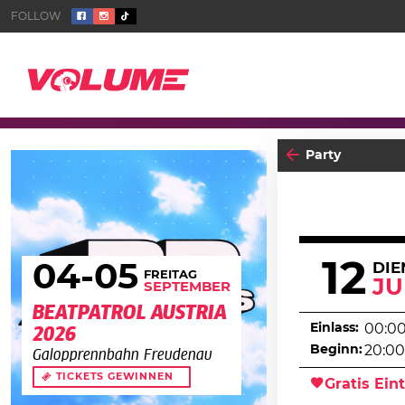
Party
12
04
-05
DIE
FREITAG
JU
SEPTEMBER
BEATPATROL AUSTRIA
Einlass:
00:0
2026
Beginn:
20:00
Galopprennbahn Freudenau
TICKETS GEWINNEN
Gratis Eint