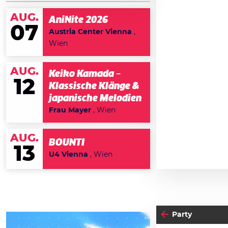
AUG.
AniNite 2026
07
Austria Center Vienna
,
Wien
AUG.
Keiko Kamada –
12
Klassische Klänge &
japanische Melodien
Frau Mayer
, Wien
AUG.
BOUNTI
13
U4 Vienna
, Wien
Party