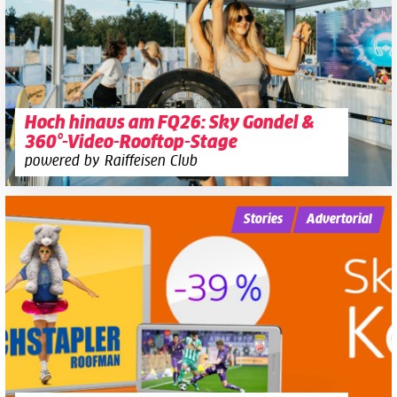
Hoch hinaus am FQ26: Sky Gondel &
360°-Video-Rooftop-Stage
powered by Raiffeisen Club
Stories
Advertorial