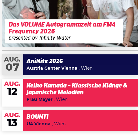
Das VOLUME Autogrammzelt am FM4
Frequency 2026
presented by Infinity Water
AUG.
AniNite 2026
07
Austria Center Vienna
, Wien
AUG.
Keiko Kamada – Klassische Klänge &
12
japanische Melodien
Frau Mayer
, Wien
AUG.
BOUNTI
13
U4 Vienna
, Wien