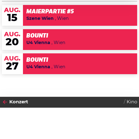
AUG.
MAIERPARTIE #5
15
Szene Wien
, Wien
AUG.
BOUNTI
20
U4 Vienna
, Wien
AUG.
BOUNTI
27
U4 Vienna
, Wien
Konzert
Kino
2012
DIENSTAG