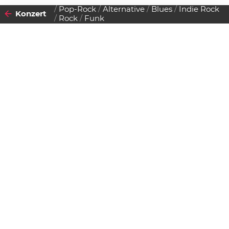
Pop-Rock
Alternative
Blues
Indie Rock
Konzert
Rock
Funk
2011
18
DIENSTAG
JANUAR
Datenschutzerklärung
Zustimmen
Cafe Carina im Jänner
Einlass:
21:00 Uhr
Beginn:
00:00 Uhr
Gratis Eintritt!
Café Carina
Josefstädter Straße 84, 1080 Wien
MAP