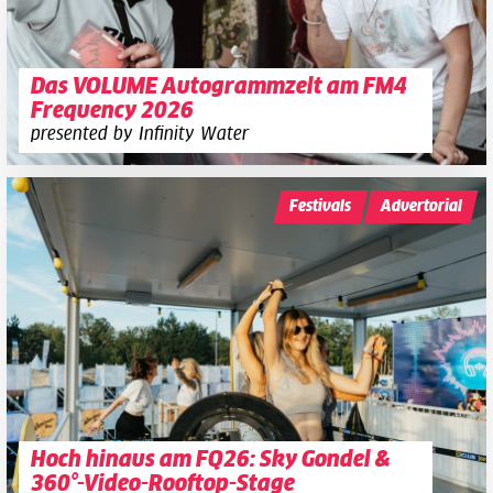
Das VOLUME Autogrammzelt am FM4
Frequency 2026
presented by Infinity Water
Festivals
Advertorial
Hoch hinaus am FQ26: Sky Gondel &
360°-Video-Rooftop-Stage