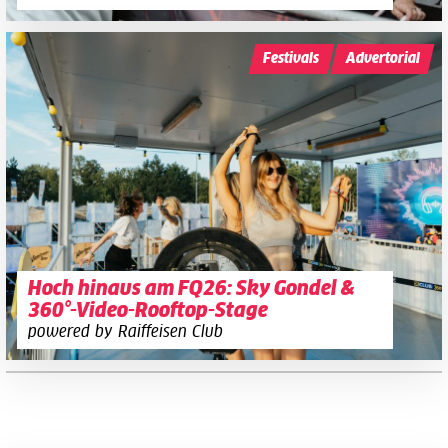
Festivals
Advertorial
Hoch hinaus am FQ26: Sky Gondel &
360°-Video-Rooftop-Stage
powered by Raiffeisen Club