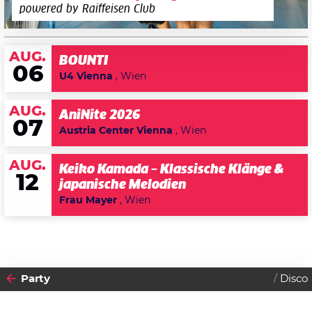
powered by Raiffeisen Club
AUG.
BOUNTI
06
U4 Vienna
, Wien
AUG.
AniNite 2026
07
Austria Center Vienna
, Wien
AUG.
Keiko Kamada – Klassische Klänge &
12
japanische Melodien
Frau Mayer
, Wien
Party
Disco