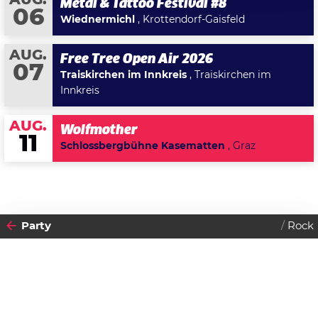
AUG.
Metal & Tattoo Festival #8
06
Wiednermichl
, Krottendorf-Gaisfeld
AUG.
Free Tree Open Air 2026
07
Traiskirchen im Innkreis
, Traiskirchen im
Innkreis
AUG.
Wolfmother
11
Schlossbergbühne Kasematten
, Graz
Party
Rock
2011
06
SONNTAG