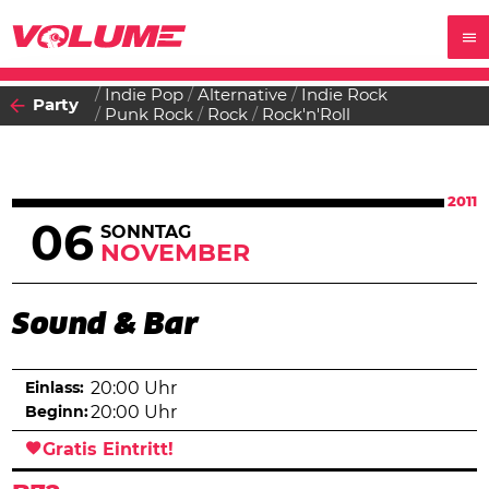
Indie Pop
Alternative
Indie Rock
Party
Punk Rock
Rock
Rock'n'Roll
2011
06
SONNTAG
NOVEMBER
Sound & Bar
Einlass:
20:00 Uhr
Beginn:
20:00 Uhr
Gratis Eintritt!