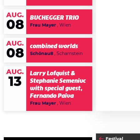
AUG.
BUCHEGGER TRIO
08
Frau Mayer
, Wien
AUG.
combined worlds
08
Schönau8
, Scharnstein
AUG.
Larry Lofquist &
13
Stephanie Semeniuc
with special guest,
Fernando Paiva
Frau Mayer
, Wien
Festival