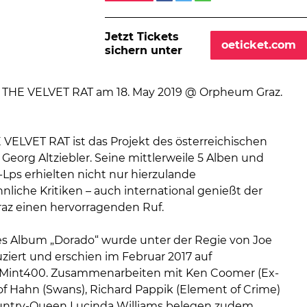
Jetzt Tickets
oeticket.com
sichern unter
VELVET RAT ist das Projekt des österreichischen
Georg Altziebler. Seine mittlerweile 5 Alben und
-Lps erhielten nicht nur hierzulande
liche Kritiken – auch international genießt der
az einen hervorragenden Ruf.
es Album „Dorado“ wurde unter der Regie von Joe
ziert und erschien im Februar 2017 auf
/Mint400. Zusammenarbeiten mit Ken Coomer (Ex-
tof Hahn (Swans), Richard Pappik (Element of Crime)
untry-Queen Lucinda Williams belegen zudem