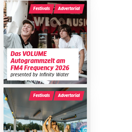
Festivals
Advertorial
Das VOLUME
Autogrammzelt am
FM4 Frequency 2026
presented by Infinity Water
Festivals
Advertorial