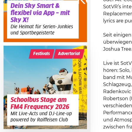
Dein Sky Smart &
SotVR’s int
flexibel via App – mit
Replacement
Sky X!
lyrics are pu
Die Heimat für Serien-Junkies
und Sportbegeisterte
Seit einigen
überwiegend
Joshua Tree
Festivals
Advertorial
Live ist So
hören: Solo,
band mit Mu
Schlagzeug, 
Radenkovic 
Robertson (U
Schoolbus Stage am
verschieden
FM4 Frequency 2026
Performance
Mit Live-Acts und DJ-Line-up
und Atmosph
powered by Raiffeisen Club
zwischen fr