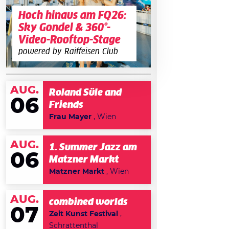
Hoch hinaus am FQ26:
Sky Gondel & 360°-
Video-Rooftop-Stage
powered by Raiffeisen Club
AUG.
Roland Süle and
06
Friends
Frau Mayer
, Wien
AUG.
1. Summer Jazz am
06
Matzner Markt
Matzner Markt
, Wien
AUG.
combined worlds
07
Zeit Kunst Festival
,
Schrattenthal