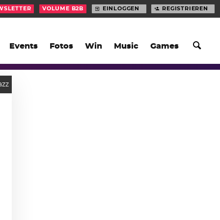
WSLETTER
VOLUME B2B
EINLOGGEN
REGISTRIEREN
Events
Fotos
Win
Music
Games
azz