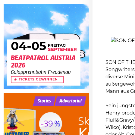
04
-05
FREITAG
SEPTEMBER
BEATPATROL AUSTRIA
SON OF THE 
2026
Songwriters 
Galopprennbahn Freudenau
diverse Mini
TICKETS GEWINNEN
außergewöhn
Mann aus Gr
Stories
Advertorial
Sein jüngst
Henry produ
Fluff&Gravy
Wilco), Kris
oder Alt-Co