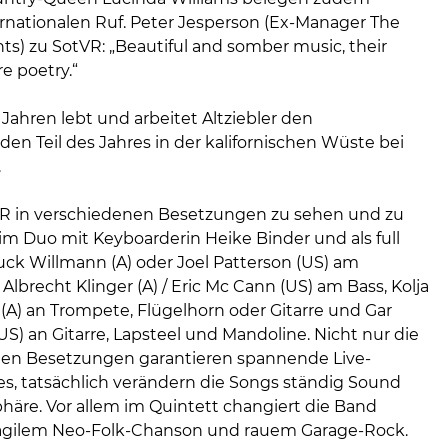
ernationalen Ruf. Peter Jesperson (Ex-Manager The
s) zu SotVR: „Beautiful and somber music, their
re poetry.“
 Jahren lebt und arbeitet Altziebler den
en Teil des Jahres in der kalifornischen Wüste bei
.
tVR in verschiedenen Besetzungen zu sehen und zu
 im Duo mit Keyboarderin Heike Binder und als full
ck Willmann (A) oder Joel Patterson (US) am
Albrecht Klinger (A) / Eric Mc Cann (US) am Bass, Kolja
(A) an Trompete, Flügelhorn oder Gitarre und Gar
S) an Gitarre, Lapsteel und Mandoline. Nicht nur die
en Besetzungen garantieren spannende Live-
s, tatsächlich verändern die Songs ständig Sound
äre. Vor allem im Quintett changiert die Band
agilem Neo-Folk-Chanson und rauem Garage-Rock.