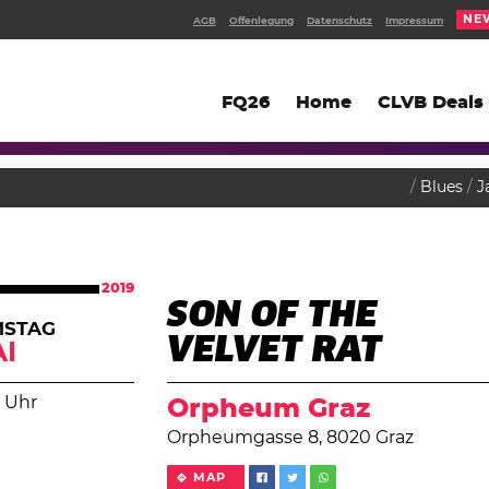
NE
AGB
Offenlegung
Datenschutz
Impressum
FQ26
Home
CLVB Deals
Blues
J
2019
SON OF THE
MSTAG
VELVET RAT
I
 Uhr
Orpheum Graz
Orpheumgasse 8, 8020 Graz
MAP