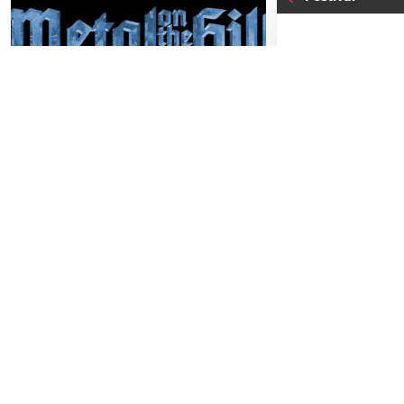
29
18
SA
SAMSTAG
AUGUST
MA
Metal on the Hill 2026
Schlossbergbühne Kasematten
Einlass:
13:00
Beginn:
14:00
TICKETS GEWINNEN
VIP- Ticket ink
Farbbeutel
Farbticket inkl
Farbbeutel
Stehplatz ohn
Farbbeutel
04
-05
FREITAG
SEPTEMBER