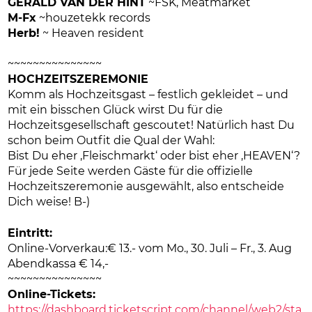
GERALD VAN DER HINT
~FSK, Meatmarket
M-Fx
~houzetekk records
Herb!
~ Heaven resident
~~~~~~~~~~~~~~~
HOCHZEITSZEREMONIE
Komm als Hochzeitsgast – festlich gekleidet – und
mit ein bisschen Glück wirst Du für die
Hochzeitsgesellschaft gescoutet! Natürlich hast Du
schon beim Outfit die Qual der Wahl:
Bist Du eher ‚Fleischmarkt‘ oder bist eher ‚HEAVEN‘?
Für jede Seite werden Gäste für die offizielle
Hochzeitszeremonie ausgewählt, also entscheide
Dich weise! B-)
Eintritt:
Online-Vorverkau:€ 13.- vom Mo., 30. Juli – Fr., 3. Aug
Abendkassa € 14,-
~~~~~~~~~~~~~~~
Online-Tickets:
https://dashboard.ticketscript.com/channel/web2/sta