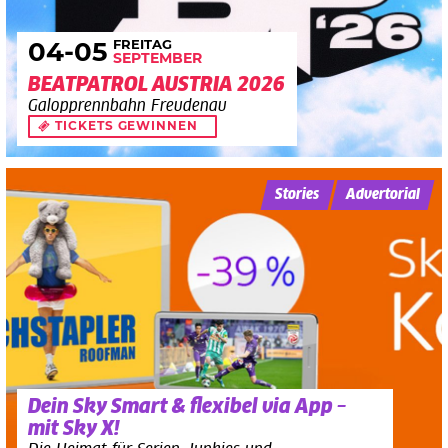
FREITAG
04
-05
SEPTEMBER
BEATPATROL AUSTRIA 2026
Galopprennbahn Freudenau
TICKETS GEWINNEN
Stories
Advertorial
Dein Sky Smart & flexibel via App –
mit Sky X!