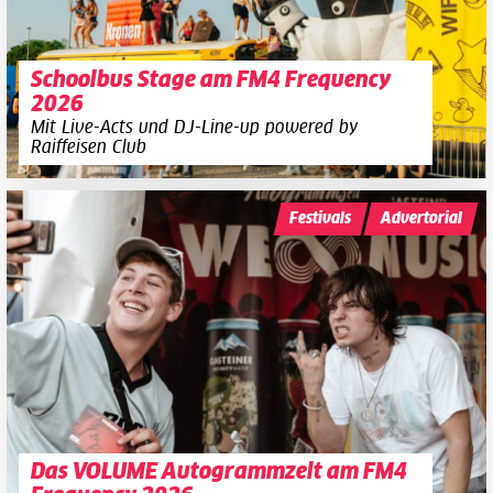
Schoolbus Stage am FM4 Frequency
2026
Mit Live-Acts und DJ-Line-up powered by
Raiffeisen Club
Festivals
Advertorial
Das VOLUME Autogrammzelt am FM4