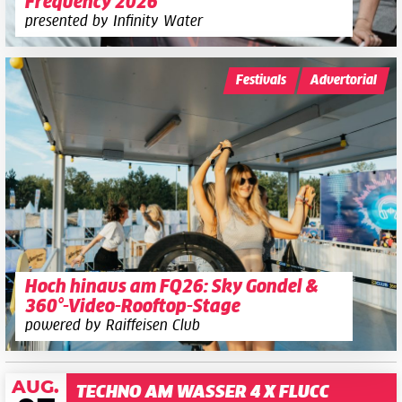
Frequency 2026
presented by Infinity Water
Festivals
Advertorial
Hoch hinaus am FQ26: Sky Gondel &
360°-Video-Rooftop-Stage
powered by Raiffeisen Club
AUG.
TECHNO AM WASSER 4 X FLUCC