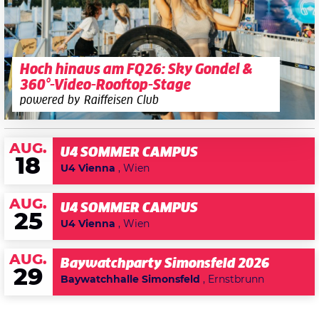
Hoch hinaus am FQ26: Sky Gondel &
360°-Video-Rooftop-Stage
powered by Raiffeisen Club
AUG.
U4 SOMMER CAMPUS
18
U4 Vienna
, Wien
AUG.
U4 SOMMER CAMPUS
25
U4 Vienna
, Wien
AUG.
Baywatchparty Simonsfeld 2026
29
Baywatchhalle Simonsfeld
, Ernstbrunn