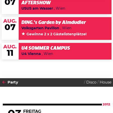
07
AFTERSHOW
USUS am Wasser
, Wien
AUG.
DING.'s Garden by Almdudler
07
Volksgarten Pavillon
, Wien
Gewinne 2 x 2 Gästelistenplätze!
AUG.
U4 SOMMER CAMPUS
11
U4 Vienna
, Wien
Party
Disco
House
2012
FREITAG