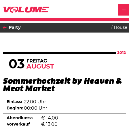
Party
House
2012
03
FREITAG
AUGUST
Sommerhochzeit by Heaven &
Meat Market
Einlass:
22:00 Uhr
Beginn:
00:00 Uhr
Abendkassa
€
14.00
Vorverkauf
€
13.00