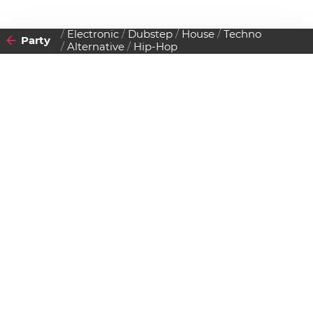
Electronic
Dubstep
House
Techno
Party
Alternative
Hip-Hop
2012
03
FREITAG
AUGUST
Datenschutzerklärung
Zustimmen
Das Grosse Fluc Sommerfest
Einlass:
00:00 Uhr
Beginn:
21:00 Uhr
Gratis Eintritt!
Flucc
Praterstern 5, 1020 Wien