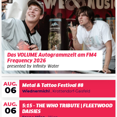
Das VOLUME Autogrammzelt am FM4
Frequency 2026
presented by Infinity Water
AUG.
Metal & Tattoo Festival #8
06
Wiednermichl
, Krottendorf-Gaisfeld
AUG.
5:15 - THE WHO TRIBUTE | FLEETWOOD
06
DAISIES