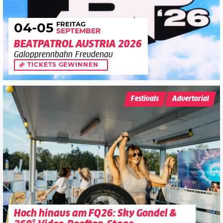
FREITAG
04
-05
SEPTEMBER
BEATPATROL AUSTRIA 2026
Galopprennbahn Freudenau
TICKETS GEWINNEN
Festivals
Advertorial
Hoch hinaus am FQ26: Sky Gondel &