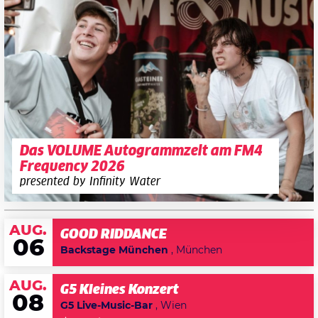
Das VOLUME Autogrammzelt am FM4
Frequency 2026
presented by Infinity Water
AUG.
GOOD RIDDANCE
06
Backstage München
, München
AUG.
G5 Kleines Konzert
08
G5 Live-Music-Bar
, Wien