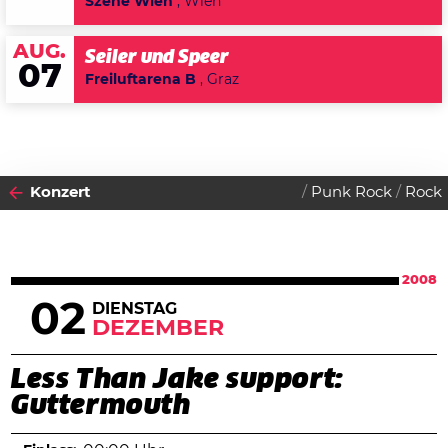
Szene Wien
, Wien
AUG.
Seiler und Speer
07
Freiluftarena B
, Graz
Konzert
Punk Rock
Rock
2008
02
DIENSTAG
DEZEMBER
Less Than Jake support:
Guttermouth