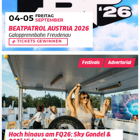
FREITAG
04
-05
SEPTEMBER
BEATPATROL AUSTRIA 2026
Galopprennbahn Freudenau
TICKETS GEWINNEN
Festivals
Advertorial
Hoch hinaus am FQ26: Sky Gondel &