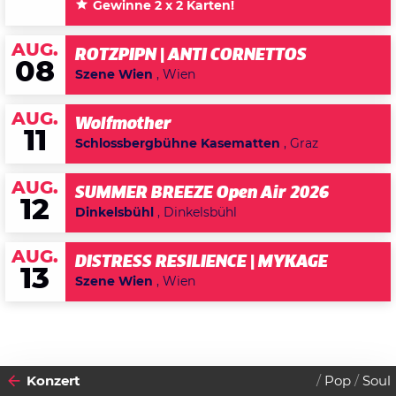
Gewinne 2 x 2 Karten!
AUG.
ROTZPIPN | ANTI CORNETTOS
08
Szene Wien
, Wien
AUG.
Wolfmother
11
Schlossbergbühne Kasematten
, Graz
AUG.
SUMMER BREEZE Open Air 2026
12
Dinkelsbühl
, Dinkelsbühl
AUG.
DISTRESS RESILIENCE | MYKAGE
13
Szene Wien
, Wien
Konzert
Pop
Soul