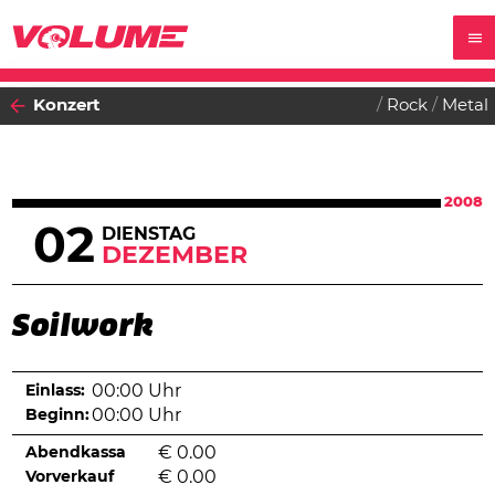
Konzert
Rock
Metal
2008
02
DIENSTAG
DEZEMBER
Soilwork
Einlass:
00:00 Uhr
Beginn:
00:00 Uhr
Abendkassa
€
0.00
Vorverkauf
€
0.00