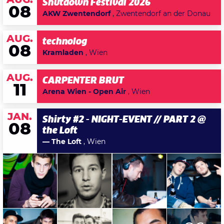
AUG.
Shutdown Festival 2026
08
AKW Zwentendorf
, Zwentendorf an der Donau
AUG.
technolog
08
Kramladen
, Wien
AUG.
CARPENTER BRUT
11
Arena Wien - Open Air
, Wien
JAN.
Shirty #2 - NIGHT-EVENT // PART 2 @
08
the Loft
— The Loft
, Wien