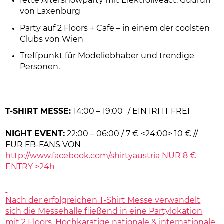
fette Aftershowparty mit Elektroliveact: Gudrun
von Laxenburg
Party auf 2 Floors + Cafe – in einem der coolsten
Clubs von Wien
Treffpunkt für Modeliebhaber und trendige
Personen.
T-SHIRT MESSE:
14:00 – 19:00 / EINTRITT FREI
NIGHT EVENT:
22:00 – 06:00 / 7 € <24:00> 10 € //
FÜR FB-FANS VON
http://www.facebook.com/shirtyaustria NUR 8 €
ENTRY >24h
Nach der erfolgreichen T-Shirt Messe verwandelt
sich die Messehalle fließend in eine Partylokation
mit 2 Floors. Hochkarätige nationale & internationale