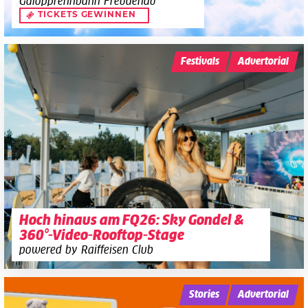
Galopprennbahn Freudenau
TICKETS GEWINNEN
Festivals
Advertorial
Hoch hinaus am FQ26: Sky Gondel &
360°-Video-Rooftop-Stage
powered by Raiffeisen Club
Stories
Advertorial