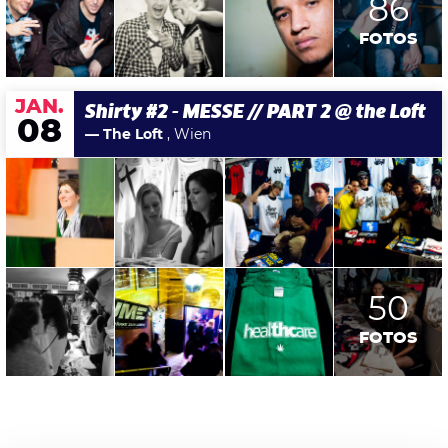
86
FOTOS
JAN.
Shirty #2 - MESSE // PART 2 @ the Loft
08
— The Loft
, Wien
50
FOTOS