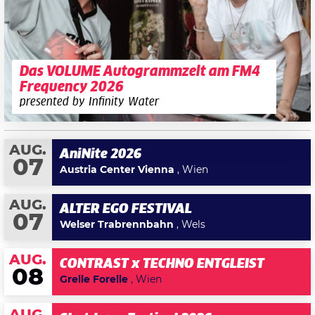
Das VOLUME Autogrammzelt am FM4
Frequency 2026
presented by Infinity Water
AUG.
AniNite 2026
07
Austria Center Vienna
, Wien
AUG.
ALTER EGO FESTIVAL
07
Welser Trabrennbahn
, Wels
AUG.
CONTRAST x TECHNO ENTGLEIST
08
Grelle Forelle
, Wien