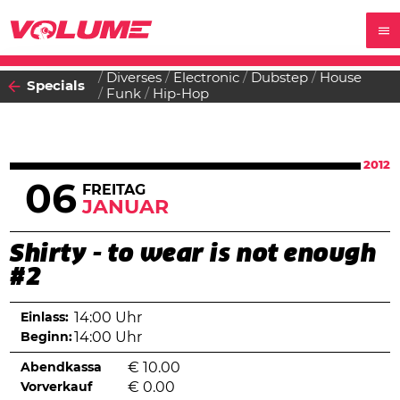
Diverses
Electronic
Dubstep
House
Specials
Funk
Hip-Hop
2012
06
FREITAG
JANUAR
Shirty - to wear is not enough
#2
Einlass:
14:00 Uhr
Beginn:
14:00 Uhr
Abendkassa
€
10.00
Vorverkauf
€
0.00