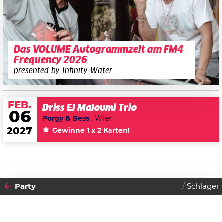
Das VOLUME Autogrammzelt am FM4
Frequency 2026
presented by Infinity Water
FEB.
Driss El Maloumi Trio
06
Porgy & Bess
, Wien
2027
Gewinne 1 x 2 Karten!
Party
Schlager