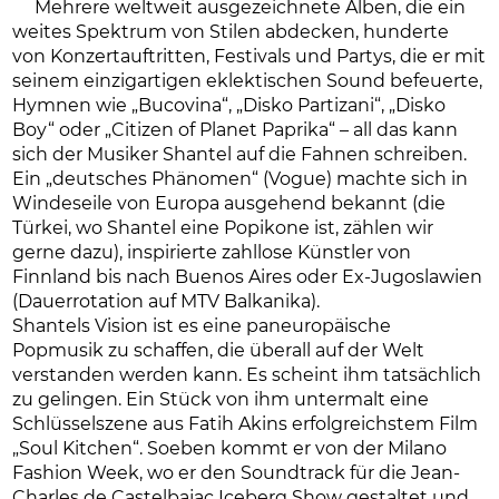
Mehrere weltweit ausgezeichnete Alben, die ein
weites Spektrum von Stilen abdecken, hunderte
von Konzertauftritten, Festivals und Partys, die er mit
seinem einzigartigen eklektischen Sound befeuerte,
Hymnen wie „Bucovina“, „Disko Partizani“, „Disko
Boy“ oder „Citizen of Planet Paprika“ – all das kann
sich der Musiker Shantel auf die Fahnen schreiben.
Ein „deutsches Phänomen“ (Vogue) machte sich in
Windeseile von Europa ausgehend bekannt (die
Türkei, wo Shantel eine Popikone ist, zählen wir
gerne dazu), inspirierte zahllose Künstler von
Finnland bis nach Buenos Aires oder Ex-Jugoslawien
(Dauerrotation auf MTV Balkanika).
Shantels Vision ist es eine paneuropäische
Popmusik zu schaffen, die überall auf der Welt
verstanden werden kann. Es scheint ihm tatsächlich
zu gelingen. Ein Stück von ihm untermalt eine
Schlüsselszene aus Fatih Akins erfolgreichstem Film
„Soul Kitchen“. Soeben kommt er von der Milano
Fashion Week, wo er den Soundtrack für die Jean-
Charles de Castelbajac Iceberg Show gestaltet und