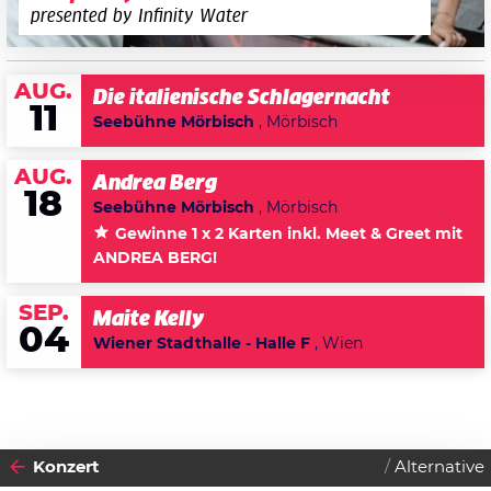
presented by Infinity Water
AUG.
Die italienische Schlagernacht
11
Seebühne Mörbisch
, Mörbisch
AUG.
Andrea Berg
18
Seebühne Mörbisch
, Mörbisch
Gewinne 1 x 2 Karten inkl. Meet & Greet mit
ANDREA BERG!
SEP.
Maite Kelly
04
Wiener Stadthalle - Halle F
, Wien
Konzert
Alternative