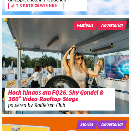
TICKETS GEWINNEN
Festivals
Advertorial
Hoch hinaus am FQ26: Sky Gondel &
360°-Video-Rooftop-Stage
powered by Raiffeisen Club
Stories
Advertorial