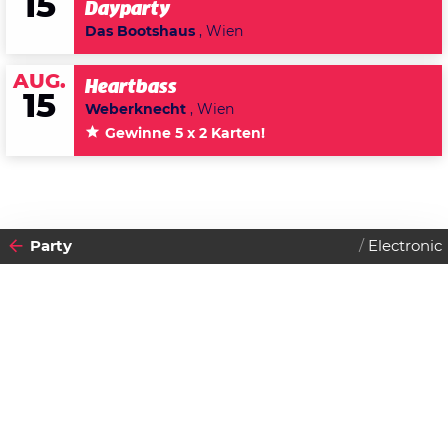
15
Dayparty
Das Bootshaus
, Wien
AUG.
Heartbass
15
Weberknecht
, Wien
Gewinne 5 x 2 Karten!
Party
Electronic
2009
02
SAMSTAG
MAI
Datenschutzerklärung
Zustimmen
Heaven