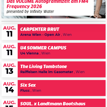
Das VOLUME Autogrammzelt am FM4
Frequency 2026
presented by Infinity Water
AUG.
CARPENTER BRUT
11
Arena Wien - Open Air
, Wien
AUG.
U4 SOMMER CAMPUS
11
U4 Vienna
, Wien
AUG.
The Living Tombstone
13
Raiffeisen Halle im Gasometer
, Wien
AUG.
Six Sex
14
Flucc
, Wien
AUG.
SOUL. x Landtmann Bootshaus