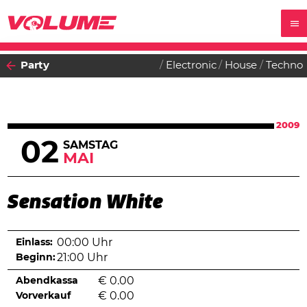
Party
Electronic
House
Techno
2009
02
SAMSTAG
MAI
Sensation White
Einlass:
00:00 Uhr
Beginn:
21:00 Uhr
Abendkassa
€
0.00
Vorverkauf
€
0.00