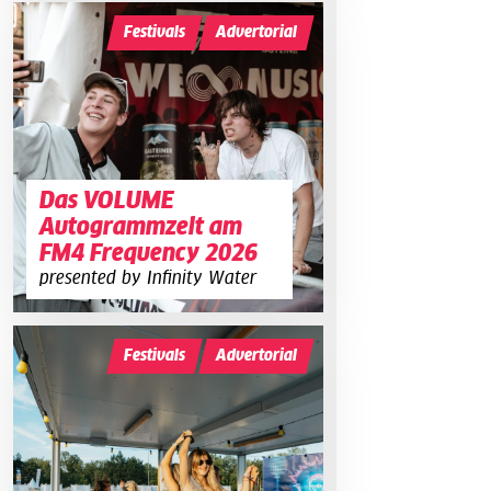
Festivals
Advertorial
Das VOLUME
Autogrammzelt am
FM4 Frequency 2026
presented by Infinity Water
Festivals
Advertorial