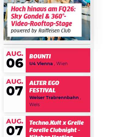
Hoch hinaus am FQ26:
Sky Gondel & 360°-
Video-Rooftop-Stage
powered by Raiffeisen Club
AUG.
BOUNTI
06
U4 Vienna
, Wien
AUG.
ALTER EGO
07
FESTIVAL
Welser Trabrennbahn
,
Wels
AUG.
Techno.Kult x Grelle
07
Forelle Clubnight -