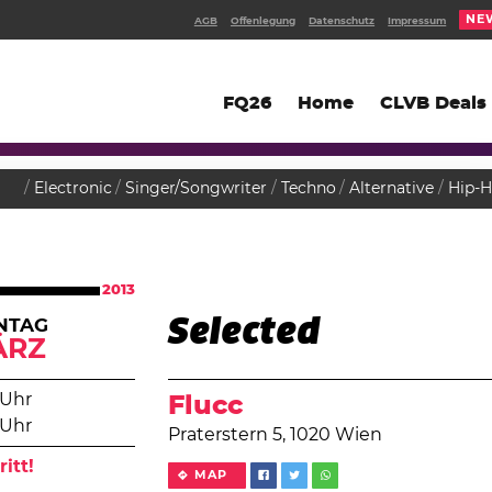
NE
AGB
Offenlegung
Datenschutz
Impressum
FQ26
Home
CLVB Deals
Electronic
Singer/Songwriter
Techno
Alternative
Hip-
2013
Selected
NTAG
ÄRZ
 Uhr
Flucc
 Uhr
Praterstern 5, 1020 Wien
ritt!
MAP