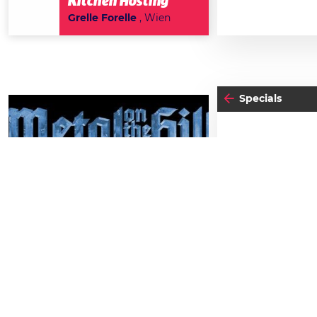
Kitchen Hosting
Grelle Forelle
, Wien
Specials
29
25
SAMSTAG
MO
AUGUST
M
Metal on the Hill 2026
Schlossbergbühne Kasematten
Einlass:
23:00
TICKETS GEWINNEN
Beginn:
23:00
Abendkassa