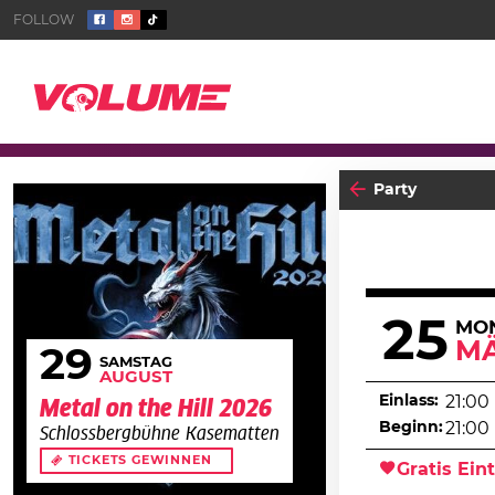
Party
25
MO
M
29
SAMSTAG
AUGUST
Einlass:
21:00
Metal on the Hill 2026
Beginn:
21:00
Schlossbergbühne Kasematten
TICKETS GEWINNEN
Gratis Eint