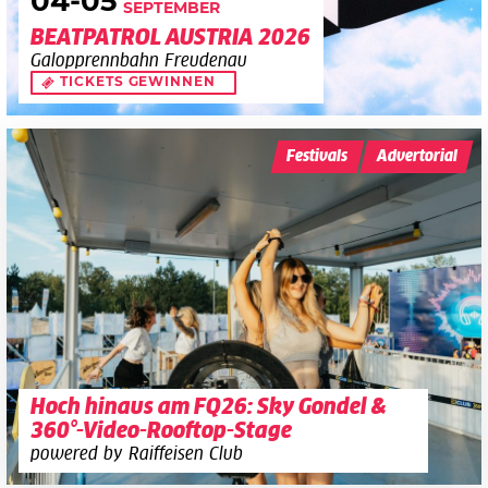
04
-05
SEPTEMBER
BEATPATROL AUSTRIA 2026
Galopprennbahn Freudenau
TICKETS GEWINNEN
Festivals
Advertorial
Hoch hinaus am FQ26: Sky Gondel &
360°-Video-Rooftop-Stage
powered by Raiffeisen Club