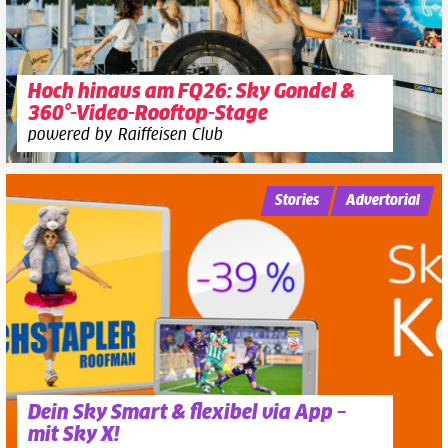
Hoch hinaus am FQ26: Sky Gondel &
360°-Video-Rooftop-Stage
powered by Raiffeisen Club
Stories
Advertorial
Dein Sky Smart & flexibel via App –
mit Sky X!