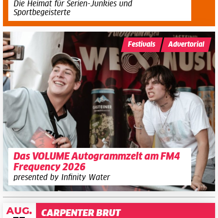
Die Heimat für Serien-Junkies und
Sportbegeisterte
Festivals
Advertorial
Das VOLUME Autogrammzelt am FM4
Frequency 2026
presented by Infinity Water
AUG.
CARPENTER BRUT