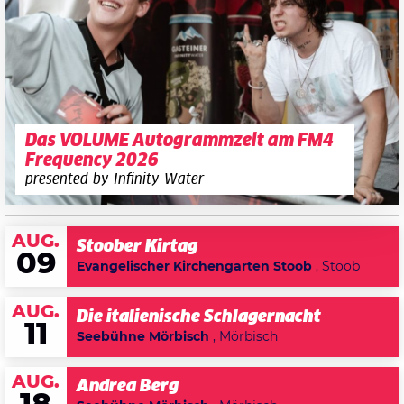
Das VOLUME Autogrammzelt am FM4
Frequency 2026
presented by Infinity Water
AUG.
Stoober Kirtag
09
Evangelischer Kirchengarten Stoob
, Stoob
AUG.
Die italienische Schlagernacht
11
Seebühne Mörbisch
, Mörbisch
AUG.
Andrea Berg