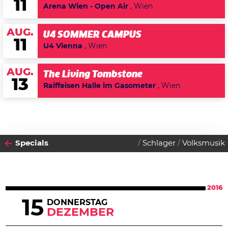
11
Arena Wien - Open Air
, Wien
AUG.
U4 SOMMER CAMPUS
11
U4 Vienna
, Wien
AUG.
The Living Tombstone
13
Raiffeisen Halle im Gasometer
, Wien
Specials
Schlager
Volksmusik
2016
15
DONNERSTAG
DEZEMBER