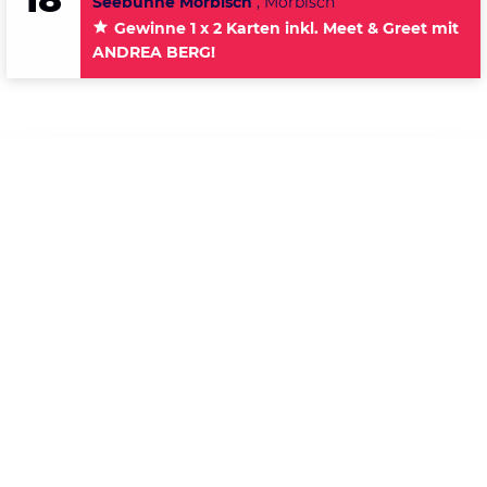
18
Seebühne Mörbisch
, Mörbisch
Gewinne 1 x 2 Karten inkl. Meet & Greet mit
ANDREA BERG!
Party
Swing
Datenschutzerklärung
2016
Zustimmen
15
DONNERSTAG
DEZEMBER
Swingtime
Einlass:
20:00 Uhr
Beginn:
20:00 Uhr