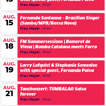
Frau Mayer
, Wien
AUG.
Fernanda Santanna – Brazilian Singer
15
(Samba/MPB/Bossa Nova)
Frau Mayer
, Wien
AUG.
FM Summersessions | Romeret de
18
Viena | Rumba Catalana meets Forro
Frau Mayer
, Wien
AUG.
Larry Lofquist & Stephanie Semeniuc
19
with special guest, Fernando Paiva
Frau Mayer
, Wien
AUG.
Tanzkonzert: TUMBALAO Salsa
21
forever
Frau Mayer
, Wien