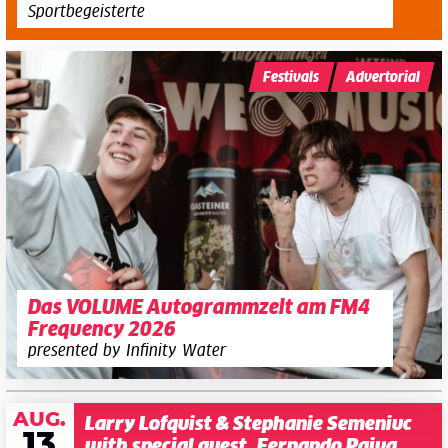
Sportbegeisterte
Festivals
Advertorial
Das VOLUME Autogrammzelt am FM4
Frequency 2026
presented by Infinity Water
AUG.
Larry Lofquist & Stephanie Semeniuc
13
with special guest, Fernando Paiva