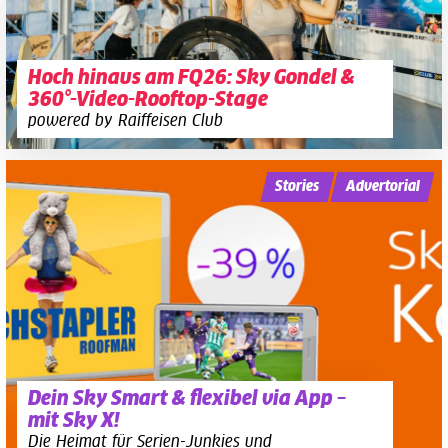
Hoch hinaus am FQ26: Sky Gondel &
360°-Video-Rooftop-Stage
powered by Raiffeisen Club
Stories
Advertorial
Dein Sky Smart & flexibel via App –
mit Sky X!
Die Heimat für Serien-Junkies und