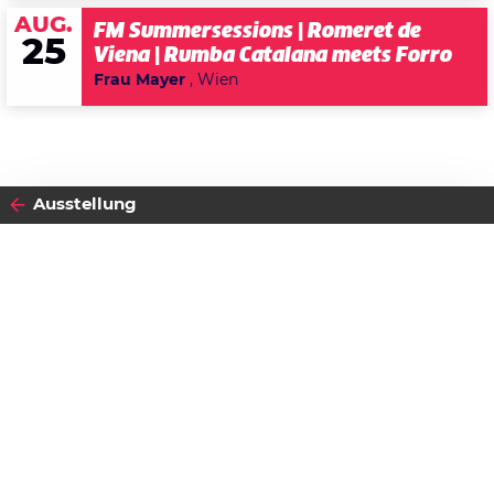
AUG.
FM Summersessions | Romeret de
25
Viena | Rumba Catalana meets Forro
Frau Mayer
, Wien
Ausstellung
2026
09
DONNERSTAG
JULI
Datenschutzerklärung
Vernissage: Theresa Bauer &
Zustimmen
Franz Mucker
Kultursommer Schloss Stixenstein 2026