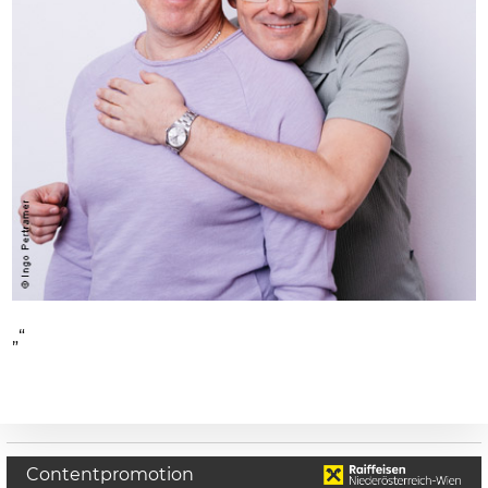
„“
Contentpromotion