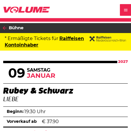
Bühne
* Ermäßigte Tickets für
Raiffeisen
Kontoinhaber
2027
09
SAMSTAG
JANUAR
Rubey & Schwarz
LIEBE
Beginn:
19:30 Uhr
Vorverkauf ab
€
37.90