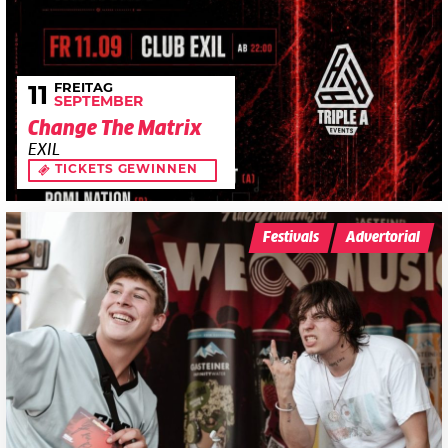
FREITAG
11
SEPTEMBER
Change The Matrix
EXIL
TICKETS GEWINNEN
Festivals
Advertorial