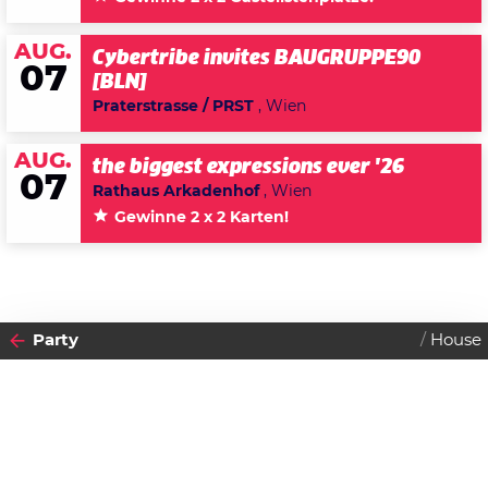
AUG.
Cybertribe invites BAUGRUPPE90
07
[BLN]
Praterstrasse / PRST
, Wien
AUG.
the biggest expressions ever '26
07
Rathaus Arkadenhof
, Wien
Gewinne 2 x 2 Karten!
Party
House
2010
24
SAMSTAG