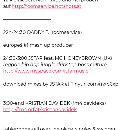
Talk einladen. Mehr Infos und Hörproben
auf
http://roomservice.hotshots.at
——————————-
22h-24:30 DADDY T. (roomservice)
europe´s #1 mash up producer
24:30-3:00 JSTAR feat. MC HONEYBROWN (UK)
reggae hip hop jungle dubstep bass culture
http://www.myspace.com/jstarmusic
download mixes by JSTAR at
Tinyurl.com/mxp6xp
3:00-end KRISTIAN DAVIDEK (fm4 davideks)
http://fm4.orf.at/kristiandavidek
tablephones all over the place, singles & swinger