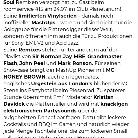
Soul
Remixen versorgt hat, zu Gast beim
roomservice #15 am 24.07. im Club Planetarium!
Seine
limitierten Vinylserien
– damals noch
inoffizieller
MashUps
– waren und sind nicht nur die
Goldgrube für die Plattendigger dieser Welt,
sondern öffneten ihm auch die Tür zu Produktionen
für Sony, EMI, V2 und Acid Jazz.
Seine
Remixes
stehen unter anderem auf der
Playlist von
Sir Norman Jay MBE
,
Grandmaster
Flash
,
John Peel
und
Mark Ronson.
Für seinen
Showcase bringt der MashUp Pionier mit
MC
HONEY BROWN
, auch ein legendäres,
englisches
Urgestein aus London’s
blühender MC-
Szene ins Partyhotel beim Riesenrad. Zu späterer
Stunde übernimmt Fm4 Moderator
Kristian
Davidek
die Plattenteller und wird mit
knackigen
elektronischen Partysounds
über den
aufgeheizten Dancefloor fegen. Dazu gibt leckere
Cocktails und BBQ im Garten und natürlich wieder
jede Menge Tischtelefone, die zum lockeren Small