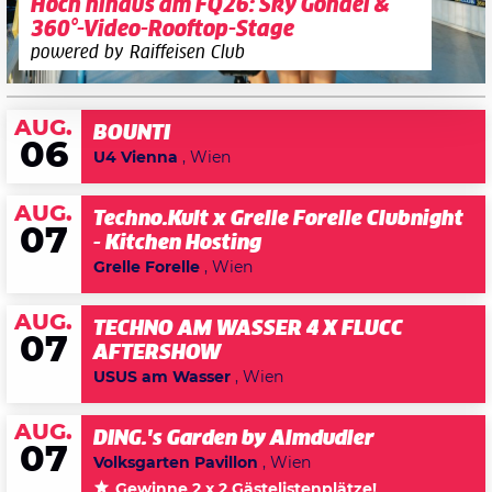
Hoch hinaus am FQ26: Sky Gondel &
360°-Video-Rooftop-Stage
powered by Raiffeisen Club
AUG.
BOUNTI
06
U4 Vienna
, Wien
AUG.
Techno.Kult x Grelle Forelle Clubnight
07
- Kitchen Hosting
Grelle Forelle
, Wien
AUG.
TECHNO AM WASSER 4 X FLUCC
07
AFTERSHOW
USUS am Wasser
, Wien
AUG.
DING.'s Garden by Almdudler
07
Volksgarten Pavillon
, Wien
Gewinne 2 x 2 Gästelistenplätze!