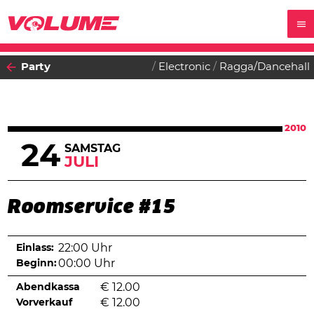
Party
Electronic
Ragga/Dancehall
2010
24
SAMSTAG
JULI
Roomservice #15
Einlass:
22:00 Uhr
Beginn:
00:00 Uhr
Abendkassa
€
12.00
Vorverkauf
€
12.00