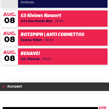
Innkreis
AUG.
G5 Kleines Konzert
08
G5 Live-Music-Bar
, Wien
AUG.
ROTZPIPN | ANTI CORNETTOS
08
Szene Wien
, Wien
AUG.
BEHAVE!
08
U4 Vienna
, Wien
Konzert
2018