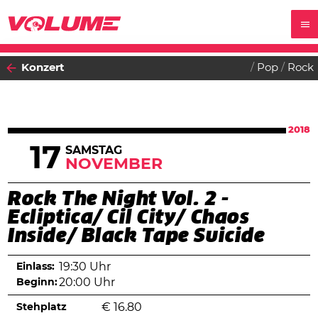
Konzert
Pop
Rock
2018
17
SAMSTAG
NOVEMBER
Rock The Night Vol. 2 -
Ecliptica/ Cil City/ Chaos
Inside/ Black Tape Suicide
Einlass:
19:30 Uhr
Beginn:
20:00 Uhr
Stehplatz
€
16.80