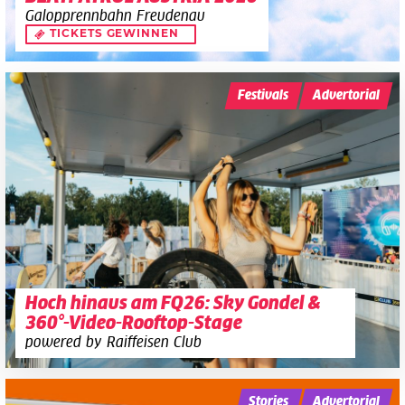
Galopprennbahn Freudenau
TICKETS GEWINNEN
Festivals
Advertorial
Hoch hinaus am FQ26: Sky Gondel &
360°-Video-Rooftop-Stage
powered by Raiffeisen Club
Stories
Advertorial