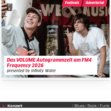
Festivals
Advertorial
Das VOLUME Autogrammzelt am FM4
Frequency 2026
presented by Infinity Water
Konzert
Blues
Rock
Funk