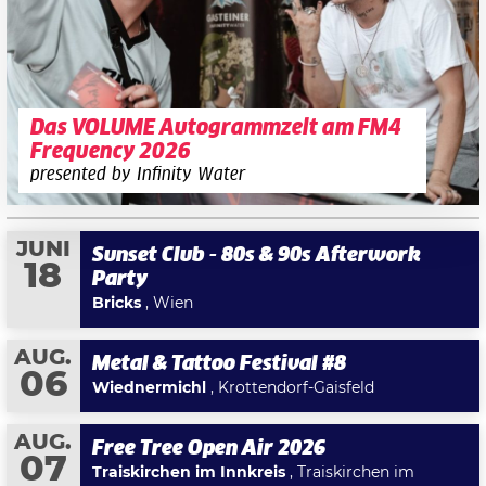
Das VOLUME Autogrammzelt am FM4
Frequency 2026
presented by Infinity Water
JUNI
Sunset Club - 80s & 90s Afterwork
18
Party
Bricks
, Wien
AUG.
Metal & Tattoo Festival #8
06
Wiednermichl
, Krottendorf-Gaisfeld
AUG.
Free Tree Open Air 2026
07
Traiskirchen im Innkreis
, Traiskirchen im