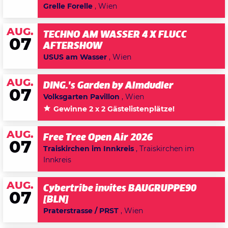
Grelle Forelle
, Wien
AUG.
TECHNO AM WASSER 4 X FLUCC
07
AFTERSHOW
USUS am Wasser
, Wien
AUG.
DING.'s Garden by Almdudler
07
Volksgarten Pavillon
, Wien
Gewinne 2 x 2 Gästelistenplätze!
AUG.
Free Tree Open Air 2026
07
Traiskirchen im Innkreis
, Traiskirchen im
Innkreis
AUG.
Cybertribe invites BAUGRUPPE90
07
[BLN]
Praterstrasse / PRST
, Wien