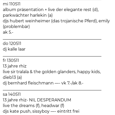
mi 110511
album präsentation + live der elegante rest (d),
parkwächter harlekin (a)
djs hubert weinheimer (das trojanische Pferd), emily
(problembär)
ak 5.-
________________________________________________
do 120511
dj kalle laar
________________________________________________
fr 130511
13 jahre rhiz
live sir tralala & the golden glanders, happy kids,
dieb13 (a)
dj bernhard fleischmann —- vk 7.-/ak 8.-
________________________________________________
sa 140511
13 jahre rhiz- NIL DESPERANDUM
live the dreams (f), headwar (f)
djs kate push, sissyboy —- eintritt frei