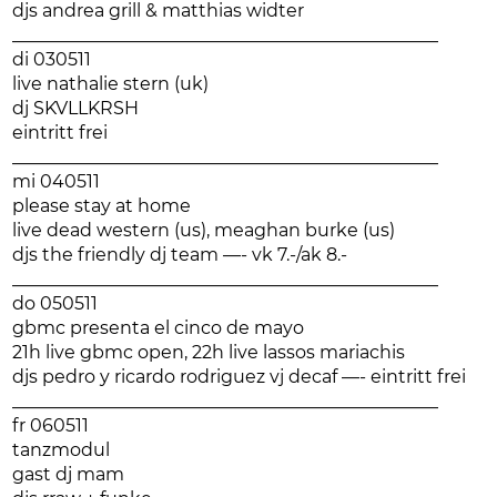
djs andrea grill & matthias widter
________________________________________________
di 030511
live nathalie stern (uk)
dj SKVLLKRSH
eintritt frei
________________________________________________
mi 040511
please stay at home
live dead western (us), meaghan burke (us)
djs the friendly dj team —- vk 7.-/ak 8.-
________________________________________________
do 050511
gbmc presenta el cinco de mayo
21h live gbmc open, 22h live lassos mariachis
djs pedro y ricardo rodriguez vj decaf —- eintritt frei
________________________________________________
fr 060511
tanzmodul
gast dj mam