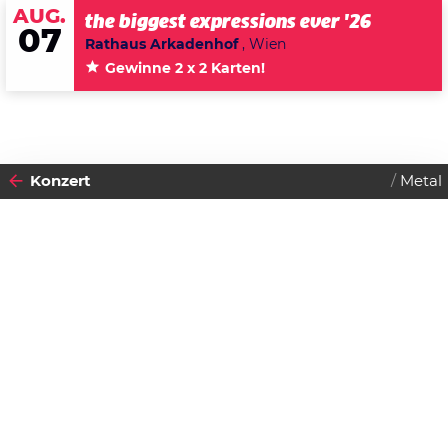
AUG.
the biggest expressions ever '26
07
Rathaus Arkadenhof
, Wien
Gewinne 2 x 2 Karten!
Konzert
Metal
2011
15
SONNTAG
MAI
Datenschutzerklärung
Zustimmen
Theatres Des Vampires
Einlass:
19:30 Uhr