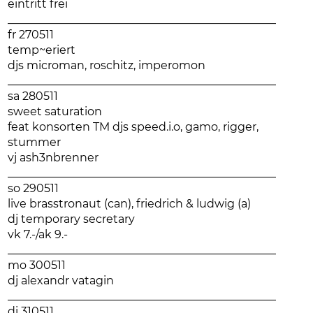
eintritt frei
________________________________________________
fr 270511
temp~eriert
djs microman, roschitz, imperomon
________________________________________________
sa 280511
sweet saturation
feat konsorten TM djs speed.i.o, gamo, rigger,
stummer
vj ash3nbrenner
________________________________________________
so 290511
live brasstronaut (can), friedrich & ludwig (a)
dj temporary secretary
vk 7.-/ak 9.-
________________________________________________
mo 300511
dj alexandr vatagin
________________________________________________
di 310511