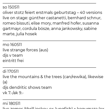
________________________________________________
so 150511
oliver stotz feiert erstmals geburtstag – 40 versions
live on stage: günther castanetti, bernhard schnur,
romeo bissuti, elise mory, manfred hofer, susanna
gartmayr, cordula bösze, anna jankowsky, sabine
marte, julia hosek
________________________________________________
mo 160511
live strange forces (aus)
djs v team
eintritt frei
________________________________________________
di 170511
live the mountains & the trees (can/rewika), likewise
(a)
djs dendritic shows team
vk 7.-/ak 9.-
________________________________________________
mi 180511
live zomes (thrill jockey, ex-lungfish) + kogumaza (ex-