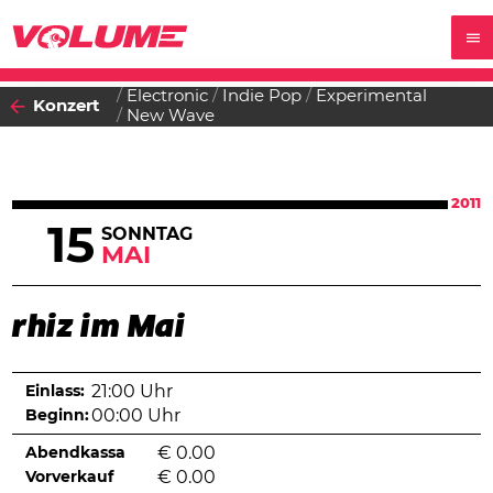
Electronic
Indie Pop
Experimental
Konzert
New Wave
2011
15
SONNTAG
MAI
rhiz im Mai
Einlass:
21:00 Uhr
Beginn:
00:00 Uhr
Abendkassa
€
0.00
Vorverkauf
€
0.00