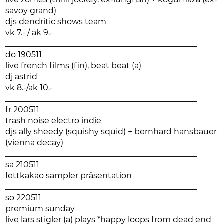
savoy grand)
djs dendritic shows team
vk 7.- / ak 9.-
________________________________________________
do 190511
live french films (fin), beat beat (a)
dj astrid
vk 8.-/ak 10.-
________________________________________________
fr 200511
trash noise electro indie
djs ally sheedy (squishy squid) + bernhard hansbauer
(vienna decay)
________________________________________________
sa 210511
fettkakao sampler präsentation
________________________________________________
so 220511
premium sunday
live lars stigler (a) plays *happy loops from dead end