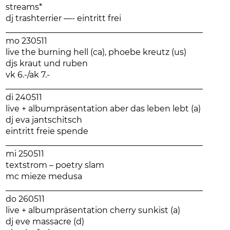
streams*
dj trashterrier —- eintritt frei
________________________________________________
mo 230511
live the burning hell (ca), phoebe kreutz (us)
djs kraut und ruben
vk 6.-/ak 7.-
________________________________________________
di 240511
live + albumpräsentation aber das leben lebt (a)
dj eva jantschitsch
eintritt freie spende
________________________________________________
mi 250511
textstrom – poetry slam
mc mieze medusa
________________________________________________
do 260511
live + albumpräsentation cherry sunkist (a)
dj eve massacre (d)