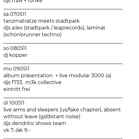
djs rraw + funke
________________________________________________
sa 070511
tanzmatratze meets stadtpark
djs a:lex (stadtpark / leaprecords), laminat
(schönbrunner techno)
________________________________________________
so 080511
dj kopper
________________________________________________
mo 090511
album präsentation + live modular 3000 (a)
djs f733, m3k collective
eintritt frei
________________________________________________
di 100511
live arms and sleepers (us/fake chapter), absent
without leave (gr/distant noise)
djs dendritic shows team
vk 7.-/ak 9.-
________________________________________________