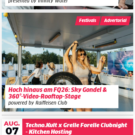
presented by Infinity Water
Festivals
Advertorial
Hoch hinaus am FQ26: Sky Gondel &
360°-Video-Rooftop-Stage
powered by Raiffeisen Club
AUG.
Techno.Kult x Grelle Forelle Clubnight
07
- Kitchen Hosting