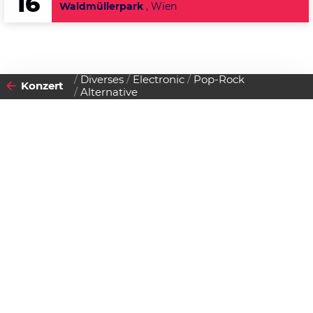
16
Waldmüllerpark
, Wien
Diverses
Electronic
Pop-Rock
Konzert
Alternative
2011
28
MONTAG
MÄRZ
Datenschutzerklärung
Zustimmen
Gig @ U4
Einlass:
20:00 Uhr
Beginn:
00:00 Uhr
Gratis Eintritt!