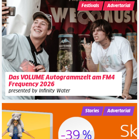
Festivals
Advertorial
Das VOLUME Autogrammzelt am FM4
Frequency 2026
presented by Infinity Water
Stories
Advertorial