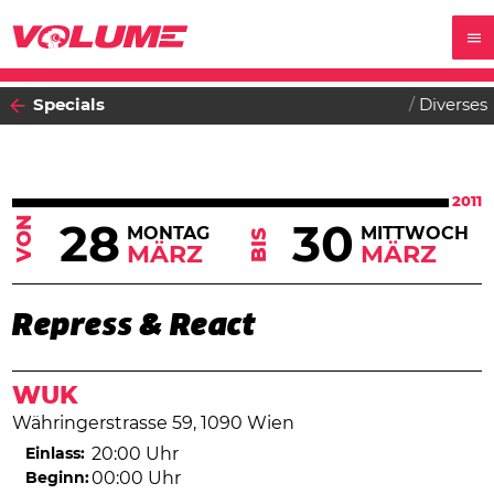
Specials
Diverses
2011
VON
28
30
MONTAG
MITTWOCH
BIS
MÄRZ
MÄRZ
Repress & React
WUK
Währingerstrasse 59, 1090 Wien
Einlass:
20:00 Uhr
Beginn:
00:00 Uhr