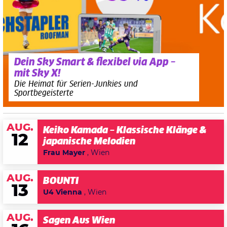
Dein Sky Smart & flexibel via App –
mit Sky X!
Die Heimat für Serien-Junkies und
Sportbegeisterte
AUG.
Keiko Kamada – Klassische Klänge &
12
japanische Melodien
Frau Mayer
, Wien
AUG.
BOUNTI
13
U4 Vienna
, Wien
AUG.
Sagen Aus Wien