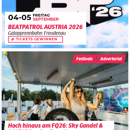
FREITAG
04
-05
SEPTEMBER
BEATPATROL AUSTRIA 2026
Galopprennbahn Freudenau
TICKETS GEWINNEN
Festivals
Advertorial
Hoch hinaus am FQ26: Sky Gondel &