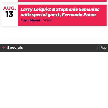
AUG.
Larry Lofquist & Stephanie Semeniuc
13
with special guest, Fernando Paiva
Frau Mayer
, Wien
Specials
Pop
2018
15
DONNERSTAG
NOVEMBER
Datenschutzerklärung
Zustimmen
Burn The Stage: The Movie