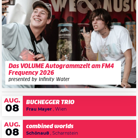
Das VOLUME Autogrammzelt am FM4
Frequency 2026
presented by Infinity Water
AUG.
BUCHEGGER TRIO
08
Frau Mayer
, Wien
AUG.
combined worlds
08
Schönau8
, Scharnstein