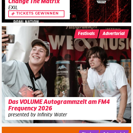
Change The Matrix
EXIL
TICKETS GEWINNEN
Festivals
Advertorial
Das VOLUME Autogrammzelt am FM4
Frequency 2026
presented by Infinity Water