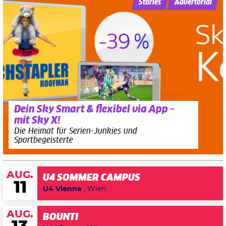
Stories
Advertorial
Dein Sky Smart & flexibel via App –
mit Sky X!
Die Heimat für Serien-Junkies und
Sportbegeisterte
AUG.
U4 SOMMER CAMPUS
11
U4 Vienna
, Wien
AUG.
BOUNTI