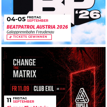
FREITAG
04
-05
SEPTEMBER
BEATPATROL AUSTRIA 2026
Galopprennbahn Freudenau
TICKETS GEWINNEN
FREITAG
11
SEPTEMBER