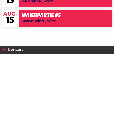
13
U4 Vienna
, Wien
AUG.
MAIERPARTIE #5
15
Szene Wien
, Wien
Konzert
2019
07
FREITAG
JUNI
Datenschutzerklärung
Zustimmen
Louie's Cage Percussion