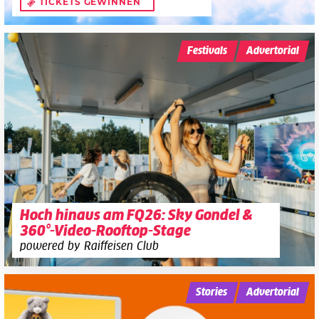
TICKETS GEWINNEN
Festivals
Advertorial
Hoch hinaus am FQ26: Sky Gondel &
360°-Video-Rooftop-Stage
powered by Raiffeisen Club
Stories
Advertorial