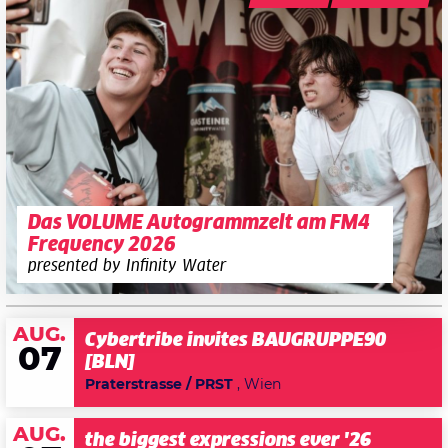
Das VOLUME Autogrammzelt am FM4
Frequency 2026
presented by Infinity Water
AUG.
Cybertribe invites BAUGRUPPE90
07
[BLN]
Praterstrasse / PRST
, Wien
AUG.
the biggest expressions ever '26