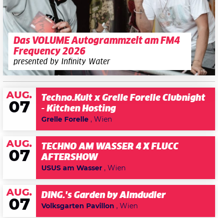
Das VOLUME Autogrammzelt am FM4
Frequency 2026
presented by Infinity Water
AUG.
Techno.Kult x Grelle Forelle Clubnight
07
- Kitchen Hosting
Grelle Forelle
, Wien
AUG.
TECHNO AM WASSER 4 X FLUCC
07
AFTERSHOW
USUS am Wasser
, Wien
AUG.
DING.'s Garden by Almdudler
07
Volksgarten Pavillon
, Wien