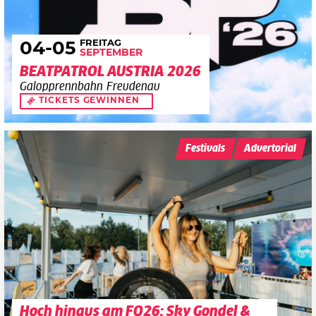
FREITAG
04
-05
SEPTEMBER
BEATPATROL AUSTRIA 2026
Galopprennbahn Freudenau
TICKETS GEWINNEN
Festivals
Advertorial
Hoch hinaus am FQ26: Sky Gondel &