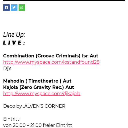
Line Up:
L I V E :
Combination (Groove Criminals) Isr-Aut
http://www.myspace.com/lostandfound28
Dj’s
Mahodin ( Timetheatre ) Aut
Kajola (Zero Gravity Rec.) Aut
http://www.myspace.com/djkajola
Deco by ‚ALVEN’S CORNER‘
Eintritt:
von 20.00 – 21.00 freier Eintritt