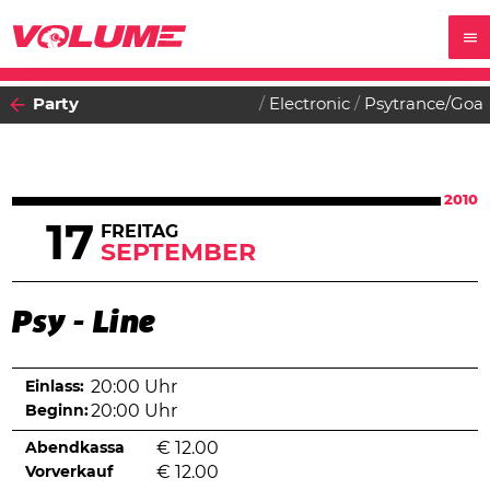
Party
Electronic
Psytrance/Goa
2010
17
FREITAG
SEPTEMBER
Psy - Line
Einlass:
20:00 Uhr
Beginn:
20:00 Uhr
Abendkassa
€
12.00
Vorverkauf
€
12.00