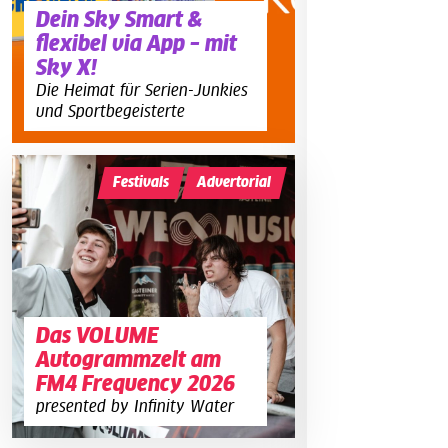
Dein Sky Smart &
flexibel via App – mit
Sky X!
Die Heimat für Serien-Junkies
und Sportbegeisterte
Festivals
Advertorial
Das VOLUME
Autogrammzelt am
FM4 Frequency 2026
presented by Infinity Water