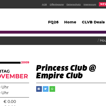
NE
AGB
Offenlegung
Datenschutz
Impressum
FQ26
Home
CLVB Deals
Ho
2009
Princess Club @
ITAG
Empire Club
OVEMBER
0 Uhr
0 Uhr
€
0.00