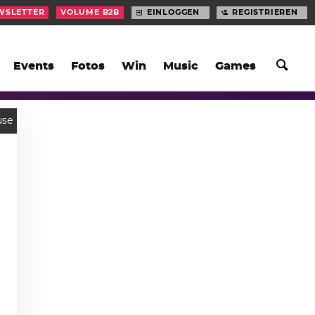
WSLETTER
VOLUME B2B
EINLOGGEN
REGISTRIEREN
Events
Fotos
Win
Music
Games
use