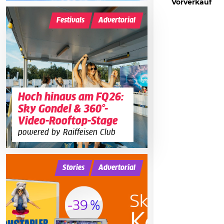
Vorverkauf
Festivals
Advertorial
Hoch hinaus am FQ26:
Sky Gondel & 360°-
Video-Rooftop-Stage
powered by Raiffeisen Club
Stories
Advertorial