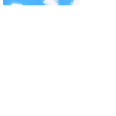
04
-05
FREITAG
SEPTEMBER
BEATPATROL AUSTRIA
27
FRE
2026
N
Galopprennbahn Freudenau
TICKETS GEWINNEN
Einlass:
00:0
Beginn:
00:0
Festivals
Advertorial
Abendkassa
Vorverkauf
I do it my w
Hoch hinaus am FQ26:
ist immer e