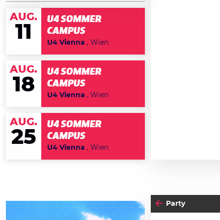
AUG.
U4 SOMMER
11
CAMPUS
U4 Vienna
, Wien
AUG.
U4 SOMMER
18
CAMPUS
U4 Vienna
, Wien
AUG.
U4 SOMMER
25
CAMPUS
U4 Vienna
, Wien
Party