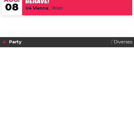
AUG.
BEHAVE!
08
U4 Vienna
, Wien
Party
Diverses
2024
28
SONNTAG
JULI
Datenschutzerklärung
Zustimmen
Flohmarkt 3000
Beginn:
12:00 Uhr
Gratis Eintritt!