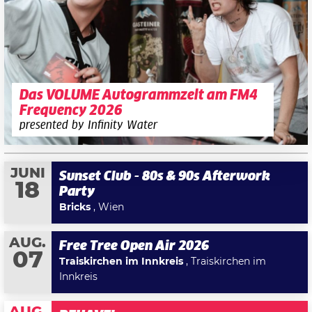
Das VOLUME Autogrammzelt am FM4
Frequency 2026
presented by Infinity Water
JUNI
Sunset Club - 80s & 90s Afterwork
18
Party
Bricks
, Wien
AUG.
Free Tree Open Air 2026
07
Traiskirchen im Innkreis
, Traiskirchen im
Innkreis