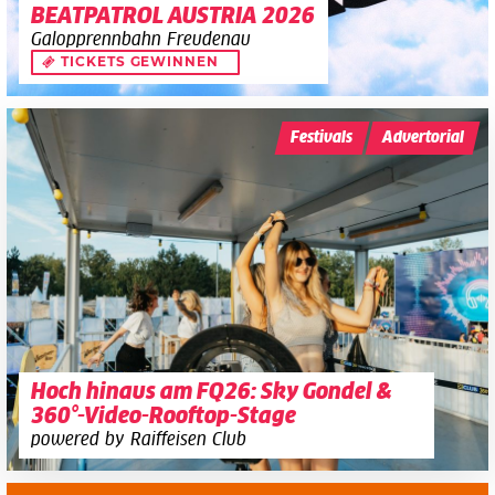
BEATPATROL AUSTRIA 2026
Galopprennbahn Freudenau
TICKETS GEWINNEN
Festivals
Advertorial
Hoch hinaus am FQ26: Sky Gondel &
360°-Video-Rooftop-Stage
powered by Raiffeisen Club