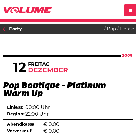
Party
Pop
House
2008
12
FREITAG
DEZEMBER
Pop Boutique - Platinum
Warm Up
Einlass:
00:00 Uhr
Beginn:
22:00 Uhr
Abendkassa
€
0.00
Vorverkauf
€
0.00