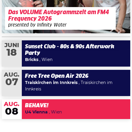
Das VOLUME Autogrammzelt am FM4
Frequency 2026
presented by Infinity Water
JUNI
Sunset Club - 80s & 90s Afterwork
18
Party
Bricks
, Wien
AUG.
Free Tree Open Air 2026
07
Traiskirchen im Innkreis
, Traiskirchen im
Innkreis
AUG.
BEHAVE!
08
U4 Vienna
, Wien