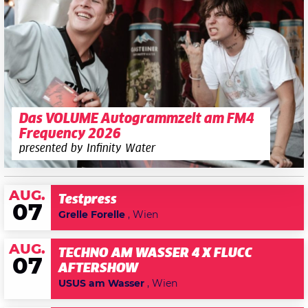
Das VOLUME Autogrammzelt am FM4
Frequency 2026
presented by Infinity Water
AUG.
Testpress
07
Grelle Forelle
, Wien
AUG.
TECHNO AM WASSER 4 X FLUCC
07
AFTERSHOW
USUS am Wasser
, Wien