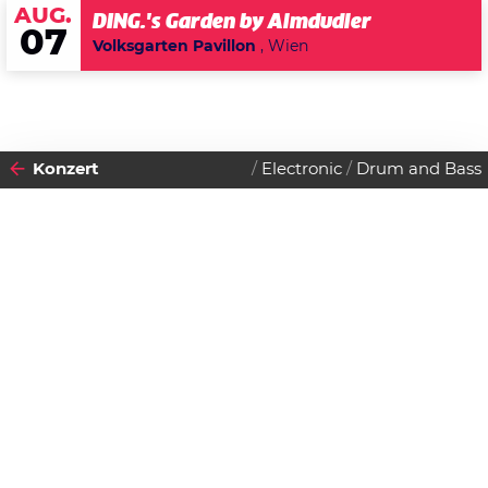
AUG.
DING.'s Garden by Almdudler
07
Volksgarten Pavillon
, Wien
Konzert
Electronic
Drum and Bass
2010
02
SAMSTAG
OKTOBER
Datenschutzerklärung
Zustimmen
Pendulum live
Einlass:
21:00 Uhr
Beginn:
22:00 Uhr