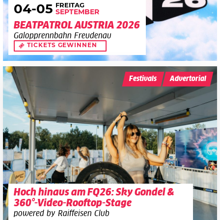
FREITAG
04
-05
SEPTEMBER
BEATPATROL AUSTRIA 2026
Galopprennbahn Freudenau
TICKETS GEWINNEN
Festivals
Advertorial
Hoch hinaus am FQ26: Sky Gondel &
360°-Video-Rooftop-Stage
powered by Raiffeisen Club