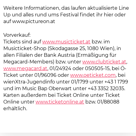
Weitere Informationen, das laufen aktualisierte Line
Up und alles rund ums Festival findet ihr hier oder
auf www.pictureon.at
Vorverkauf:
Tickets sind auf
www.musicticket.at
bzw. im
Musicticket-Shop (Skodagasse 25, 1080 Wien), in
allen Filialen der Bank Austria (Ermäßigung für
Megacard-Members) bzw. unter
www.clubticket.at
,
www.megacard.at
, 01/24924 oder 050505-15, bei Ö-
Ticket unter 01/96096 oder
www.oeticket.com
, bei
wienXtra-Jugendinfo unter 01/1799 unter +43 1 1799
und im Music Bap Oberwart unter +43 3352 32035.
Karten außerdem bei Ticket Online unter Ticket
Online unter
www.ticketonline.at
bzw. 01/88088
erhältlich.