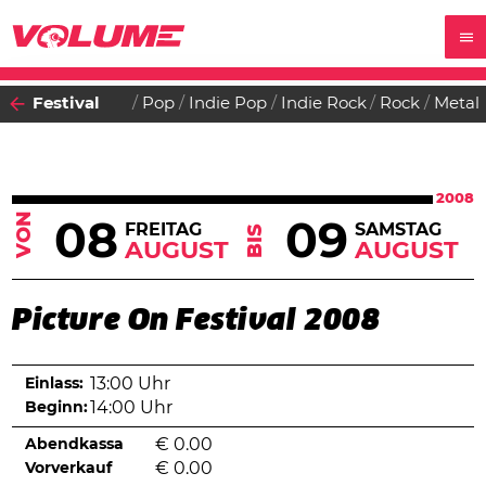
Festival
Pop
Indie Pop
Indie Rock
Rock
Metal
2008
VON
08
09
FREITAG
SAMSTAG
BIS
AUGUST
AUGUST
Picture On Festival 2008
Einlass:
13:00 Uhr
Beginn:
14:00 Uhr
Abendkassa
€
0.00
Vorverkauf
€
0.00