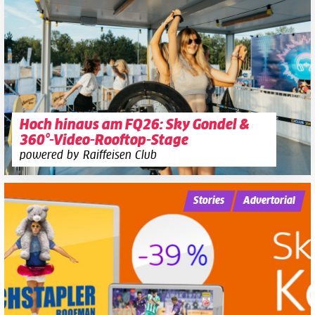
Hoch hinaus am FQ26: Sky Gondel &
360°-Video-Rooftop-Stage
powered by Raiffeisen Club
Stories
Advertorial