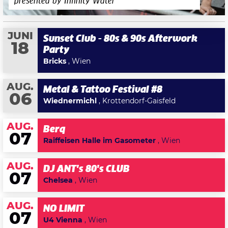
presented by Infinity Water
JUNI
Sunset Club - 80s & 90s Afterwork
18
Party
Bricks
, Wien
AUG.
Metal & Tattoo Festival #8
06
Wiednermichl
, Krottendorf-Gaisfeld
AUG.
Berq
07
Raiffeisen Halle im Gasometer
, Wien
AUG.
DJ ANT's 80's CLUB
07
Chelsea
, Wien
AUG.
NO LIMIT
07
U4 Vienna
, Wien