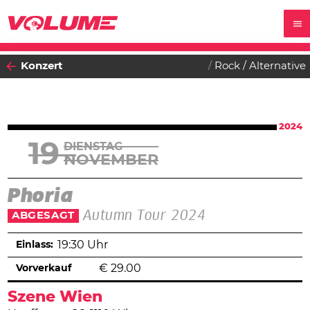
Konzert
Rock / Alternative
2024
19
DIENSTAG
NOVEMBER
Phoria
Autumn Tour 2024
ABGESAGT
Einlass:
19:30 Uhr
Vorverkauf
€
29.00
Szene Wien