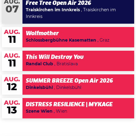
AUG.
Free Tree Open Air 2026
07
Traiskirchen im Innkreis
, Traiskirchen im
Innkreis
AUG.
Wolfmother
11
Schlossbergbühne Kasematten
, Graz
AUG.
This Will Destroy You
11
Randal Club
, Bratislava
AUG.
SUMMER BREEZE Open Air 2026
12
Dinkelsbühl
, Dinkelsbühl
AUG.
DISTRESS RESILIENCE | MYKAGE
13
Szene Wien
, Wien