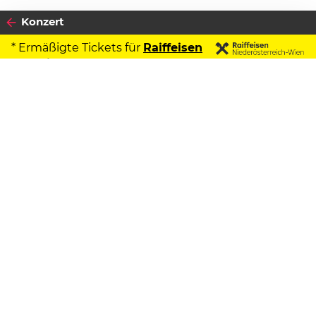
Konzert
* Ermäßigte Tickets für
Raiffeisen
Kontoinhaber
2024
Datenschutzerklärung
19
DIENSTAG
NOVEMBER
Zustimmen
Stubnblues 2Punkt0
Wo da Rauch hiziagt...
Beginn:
19:30 Uhr
Stadtsaal Wien
Mariahilfer Straße 81, 1060 Wien
MAP