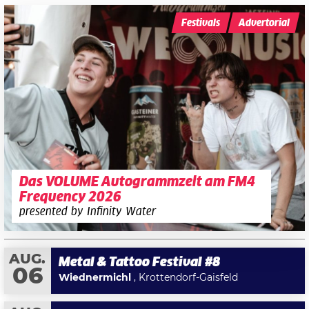
Festivals
Advertorial
Das VOLUME Autogrammzelt am FM4
Frequency 2026
presented by Infinity Water
AUG.
Metal & Tattoo Festival #8
06
Wiednermichl
, Krottendorf-Gaisfeld