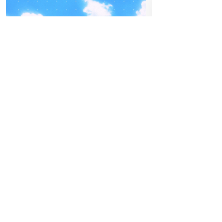
04
-05
FREITAG
SEPTEMBER
23
DO
AP
BEATPATROL AUSTRIA
2026
Galopprennbahn Freudenau
Einlass:
19:00
Beginn:
20:00
TICKETS GEWINNEN
Vorverkauf
Festivals
Advertorial