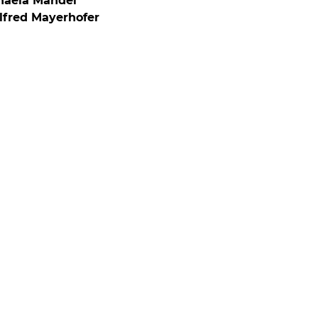
haela Mandel
lfred Mayerhofer