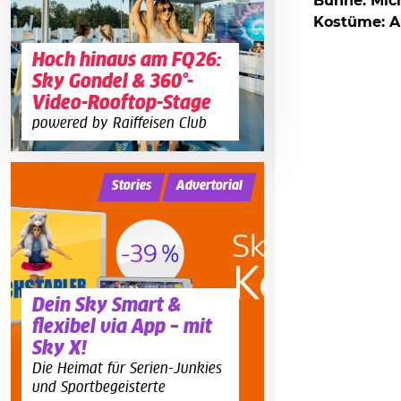
Bühne: Mic
Kostüme: A
Hoch hinaus am FQ26:
Sky Gondel & 360°-
Video-Rooftop-Stage
powered by Raiffeisen Club
Stories
Advertorial
Dein Sky Smart &
flexibel via App – mit
Sky X!
Die Heimat für Serien-Junkies
und Sportbegeisterte