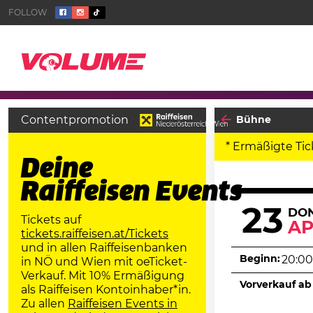
Contentpromotion
Bühne
* Ermäßigte Tic
Deine
Raiffeisen Events
23
DO
Tickets auf
AP
tickets.raiffeisen.at/Tickets
und in allen Raiffeisenbanken
Beginn:
20:00
in NÖ und Wien mit oeTicket-
Verkauf. Mit 10% Ermäßigung
Vorverkauf ab
als Raiffeisen Kontoinhaber*in.
Zu allen
Raiffeisen Events in