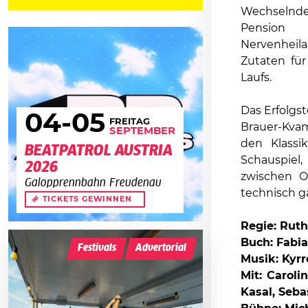
Wechselnd
Pension 
Nervenheila
Zutaten fü
Laufs.
Das Erfolgs
04
-05
FREITAG
Brauer-Kva
SEPTEMBER
den Klass
BEATPATROL AUSTRIA
Schauspiel,
2026
zwischen O
Galopprennbahn Freudenau
technisch g
TICKETS GEWINNEN
Regie: Rut
Buch: Fabia
Festivals
Advertorial
Musik: Kyr
Mit: Caroli
Kasal, Seba