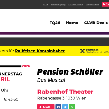
NE
AGB
Offenlegung
Datenschutz
Impressum
FQ26
Home
CLVB Deals
kets für
Raiffeisen Kontoinhaber
2026
Pension Schöller
NNERSTAG
RIL
Das Musical
 Uhr
Rabenhof Theater
Rabengasse 3, 1030 Wien
€
43.60
MAP